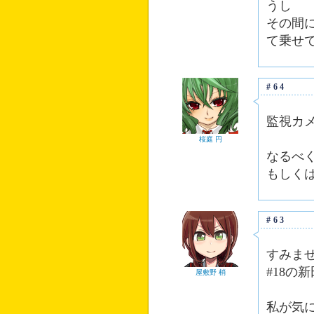
うし
その間
て乗せ
#64
監視カメ
桜庭 円
なるべ
もしく
#63
すみま
#18の
屋敷野 梢
私が気