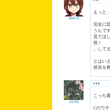
#67
えっと
屋敷野 梢
完全に
うんで
見てほ
視！
…して
とはい
状況を
#66
こっち
七緒 璃音
Cのウ