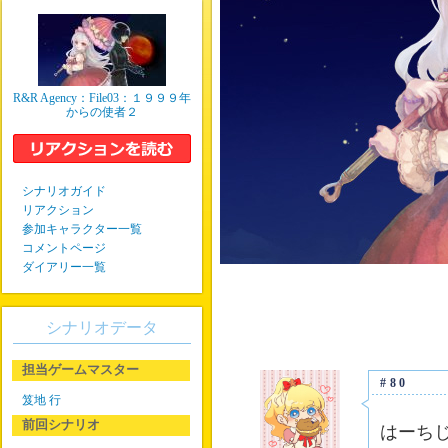
R&R Agency：File03：１９９９年
からの使者２
シナリオガイド
リアクション
参加キャラクター一覧
コメントページ
ダイアリー一覧
シナリオデータ
担当ゲームマスター
#80
笈地 行
前回シナリオ
はーち