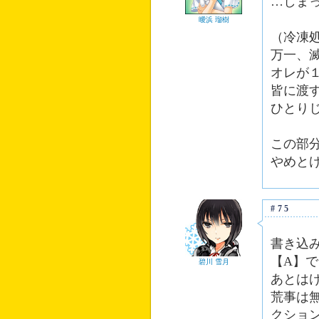
…しま
曖浜 瑠樹
（冷凍
万一、
オレが
皆に渡
ひとり
この部
やめと
#75
書き込
【A】
碧川 雪月
あとは
荒事は
クショ