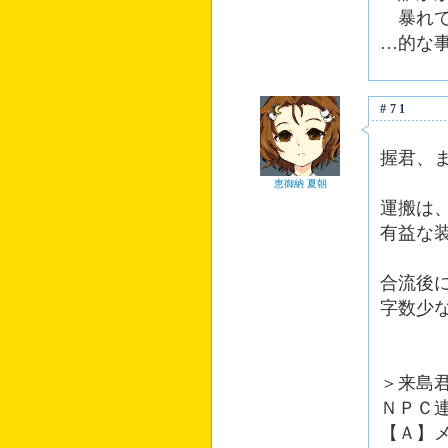
暴れて
…的な
#71
握君、
恵御納 夏朝
運搬は
有益な
合流後
字数少
＞来島
ＮＰＣ
【Ａ】