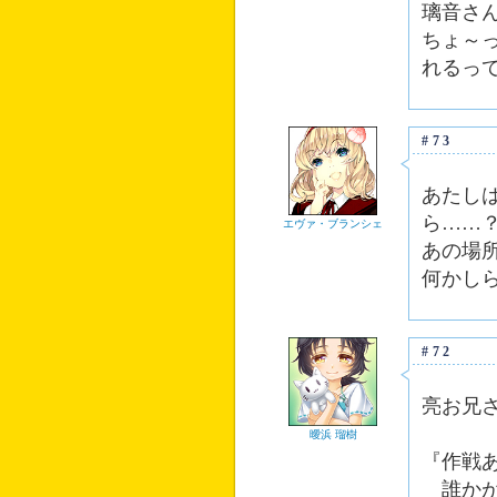
璃音さ
ちょ～
れるっ
#73
あたし
ら……
エヴァ・ブランシェ
あの場
何かし
#72
亮お兄
曖浜 瑠樹
『作戦
誰かが