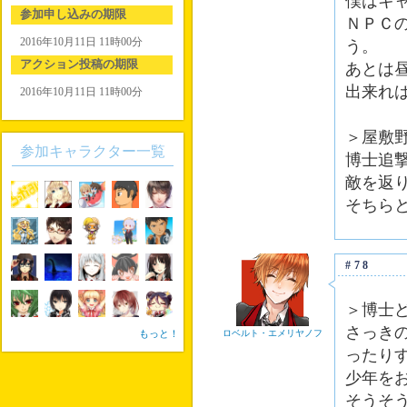
僕はキ
参加申し込みの期限
ＮＰＣ
2016年10月11日 11時00分
う。
アクション投稿の期限
あとは
出来れ
2016年10月11日 11時00分
＞屋敷
参加キャラクター一覧
博士追
敵を返
そちら
#78
＞博士
さっき
もっと！
ロベルト・エメリヤノフ
ったり
少年を
そうそ