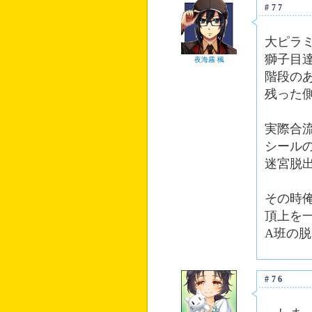
#77
大ピラ
獅子目
夜海霧 楓
階段の
残った
実際合
シール
迷宮脱
その時
頂上を
A班の
#76