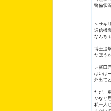
警備状
＞サキ
通信機
なんち
博士追
たほう
＞新田
はいは
外出て
ただ、
かなと
私一人
らない