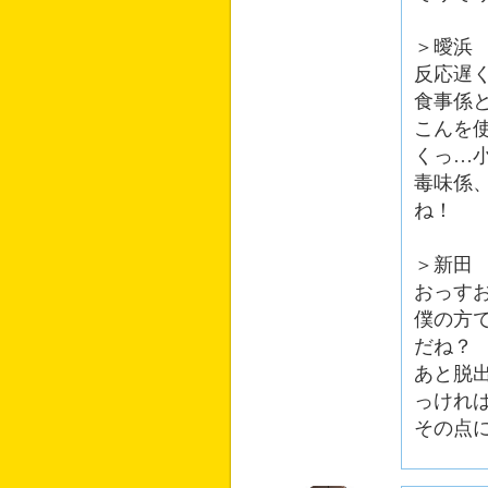
＞曖浜
反応遅
食事係
こんを
くっ…
毒味係
ね！
＞新田
おっす
僕の方
だね？
あと脱
っけれ
その点