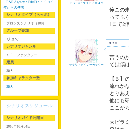
R&R Agency：File03：１９９９
トワ・E・ライトフェロゥ
年からの使者
俺この
シナリオタイプ（らっポ）
ってふ
ブロンズシナリオ（100）
1日で
グループ参加
3人まで
#79
シナリオジャンル
ＳＦ・ファンタジー
言うの
定員
では僕
サキリ・デイジーカッター
30人
参加キャラクター数
【Ｂ】
流れか
30人
とりあ
他にも
シナリオスケジュール
ここか
シナリオガイド公開日
大ピラ
2016年10月04日