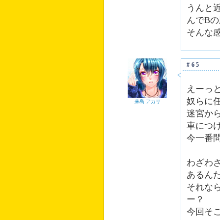
うんと
んでB
そんな
#65
えーっ
奴らに
来島 アカリ
迷宮か
車につ
今一番
わざわ
あるん
それな
ー？
今回そ