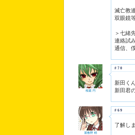
滅亡教
双眼鏡
＞七緒
連絡試
通信、
#70
新田く
新田君
桜庭 円
#69
了解し
屋敷野 梢