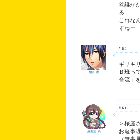
④誰か
る。
これな
すねー
#62
ギリギ
Ｂ班っ
如月 庚
合流」
#61
＞桜庭
お返事
屋敷野 梢
（無事