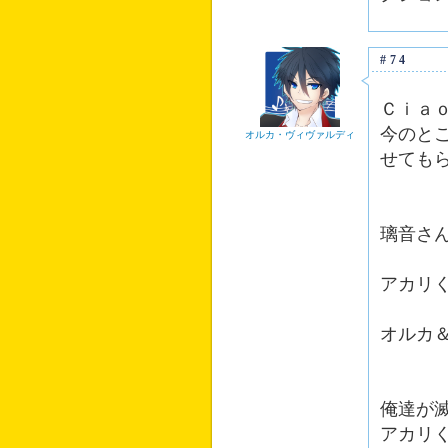
#74
Ｃｉａ
今のと
オルカ・ヴィヴァルディ
せても
璃音さ
情
アカリ
Ａ
オルカ
ねこ
俺達が
アカリ