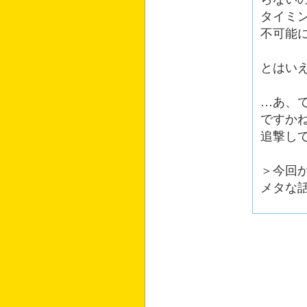
タイミ
不可能
とはい
…あ、
ですか
追撃し
＞今回
メタな