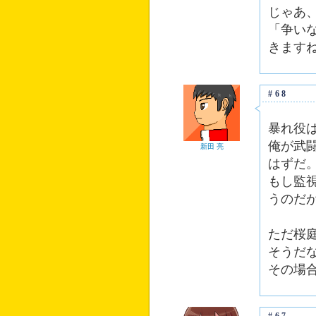
じゃあ
「争い
きます
#68
暴れ役
俺が武
新田 亮
はずだ
もし監
うのだ
ただ桜
そうだ
その場