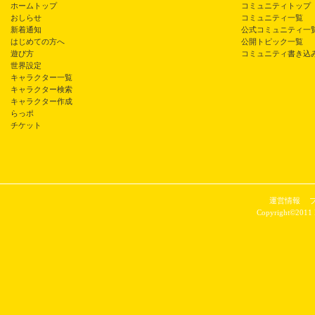
ホームトップ
コミュニティトップ
おしらせ
コミュニティ一覧
新着通知
公式コミュニティ一
はじめての方へ
公開トピック一覧
遊び方
コミュニティ書き込
世界設定
キャラクター一覧
キャラクター検索
キャラクター作成
らっポ
チケット
運営情報
Copyright©2011 P