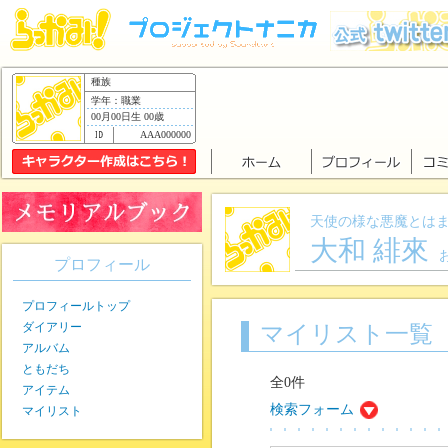
種族
学年：職業
00月00日生 00歳
AAA000000
天使の様な悪魔とは
大和 緋來
プロフィール
プロフィールトップ
ダイアリー
マイリスト一覧
アルバム
ともだち
全0件
アイテム
検索フォーム
マイリスト