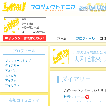
種族
学年：職業
00月00日生 00歳
AAA000000
プロフィール
天使の様な悪魔とは
大和 緋來
プロフィールトップ
ダイアリー
アルバム
ともだち
ダイアリー
アイテム
マイリスト
このキャラクターはシナリ
検索フォーム
参加コミュニティ