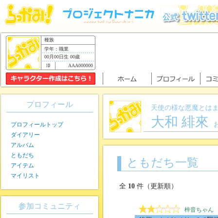
種族
学年：職業
00月00日生 00歳
AAA000000
プロフィール
天使の様な悪魔とは
大和 緋來
プロフィールトップ
ダイアリー
アルバム
ともだち
ともだち一覧
アイテム
マイリスト
全
10
件（更新順）
参加コミュニティ
梓音ちゃん