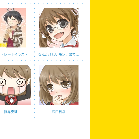
ートレートイラスト
なんか珍しいモン、出て…
限界突破
涙目日常