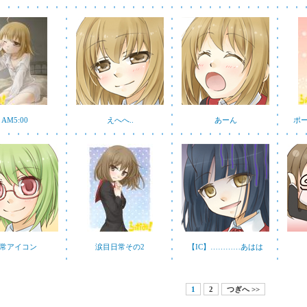
AM5:00
えへへ..
あーん
ポ
常アイコン
涙目日常その2
【IC】…………あはは
1
2
つぎへ >>