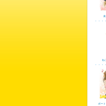
未
ね
ポート