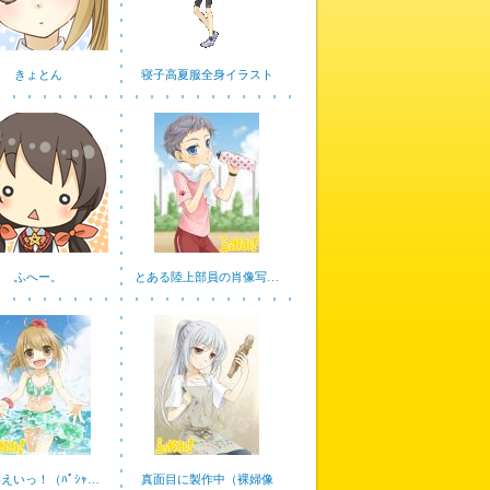
きょとん
寝子高夏服全身イラスト
ふへー。
とある陸上部員の肖像写…
えいっ！（ﾊﾟｼｬ…
真面目に製作中（裸婦像