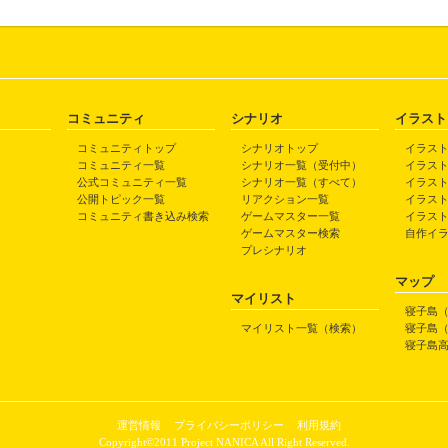
コミュニティ
シナリオ
イラスト
コミュニティトップ
シナリオトップ
イラス
コミュニティ一覧
シナリオ一覧（受付中）
イラス
公式コミュニティ一覧
シナリオ一覧（すべて）
イラス
公開トピック一覧
リアクション一覧
イラス
コミュニティ書き込み検索
ゲームマスター一覧
イラス
ゲームマスター検索
自作イ
プレシナリオ
マップ
マイリスト
寝子島
マイリスト一覧（検索）
寝子島
寝子島
運営情報
プライバシーポリシー
利用規約
Copyright©2011 Project NANICA All Right Reserved.