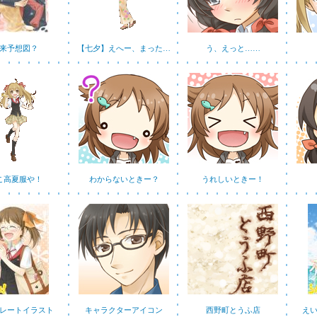
来予想図？
【七夕】えへー、まった…
う、えっと……
こ高夏服や！
わからないときー？
うれしいときー！
レートイラスト
キャラクターアイコン
西野町とうふ店
えい