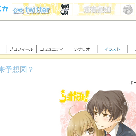
来予想図？
ポー