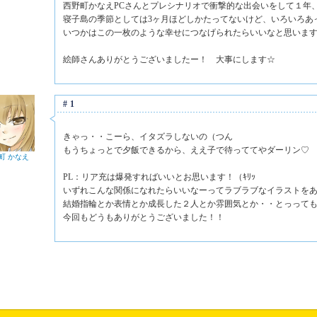
西野町かなえPCさんとプレシナリオで衝撃的な出会いをして１年
寝子島の季節としては3ヶ月ほどしかたってないけど、いろいろあ
いつかはこの一枚のような幸せにつなげられたらいいなと思いま
絵師さんありがとうございましたー！ 大事にします☆
#1
きゃっ・・こーら、イタズラしないの（つん
もうちょっとで夕飯できるから、ええ子で待っててやダーリン♡
町 かなえ
PL：リア充は爆発すればいいとお思います！（ｷﾘｯ
いずれこんな関係になれたらいいなーってラブラブなイラストを
結婚指輪とか表情とか成長した２人とか雰囲気とか・・とっって
今回もどうもありがとうございました！！