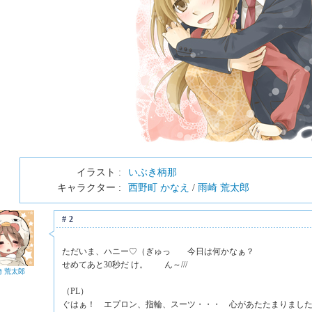
イラスト :
いぶき柄那
キャラクター :
西野町 かなえ
/
雨崎 荒太郎
#2
ただいま、ハニー♡（ぎゅっ 今日は何かなぁ？
せめてあと30秒だ け。 ん～///
崎 荒太郎
（PL）
ぐはぁ！ エプロン、指輪、スーツ・・・ 心があたたまりまし