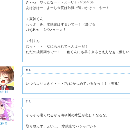
きゃっ！やったなー・・えーい♪（ﾊﾟｼｬﾊﾟｼｬ
あはははー、よーし今度は砂浜で追いかけっこやー！
＞夏神くん
わっぷ！み、水鉄砲はずるいでー！（逃げる
ｺｹｯ)あっ...（バシャーン！
＞創くん
むっ・・・・なにも入れてへんよーだ！
ただの成長期やでー！.......創くんにも早く来るとええなぁ（優しい
#4
いつもより大きく・・・?なにかつめているなっ！！（失礼）
戌井 創
#3
そろそろ暑くなるから海や川の水辺が恋しくなるな。
夏神 零
取り敢えず、えい…。(水鉄砲でパシャパシャ