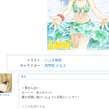
イラスト :
いぶき柄那
キャラクター :
西野町 かなえ
#5
＞菫せんぱい
えへへー、ありがとー♪
町 かなえ
夏の太陽に負けへんように元気にいくでー！
＞こーたろーくん