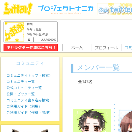
種族
学年：職業
00月00日生 00歳
AAA000000
コミュニティ
メンバー一覧
コミュニティトップ（検索）
コミュニティ一覧
全147名
公式コミュニティ一覧
公開トピック一覧
コミュニティ書き込み検索
ご利用ガイド（利用）
ご利用ガイド（作成・管理）