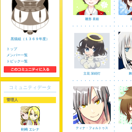
雛形 喜姫
黒猫組（１３６９年度）
トップ
メンバー一覧
トピック一覧
立花 深紺灯
舞
コミュニティデータ
管理人
ティナ・フォルトゥス
剣崎 エレナ