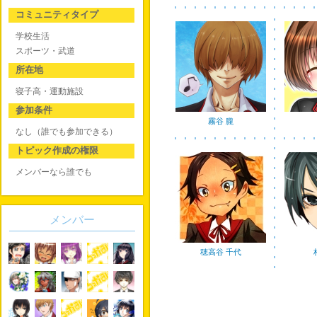
コミュニティタイプ
学校生活
スポーツ・武道
所在地
寝子高・運動施設
参加条件
霧谷 朧
なし（誰でも参加できる）
トピック作成の権限
メンバーなら誰でも
メンバー
穂高谷 千代