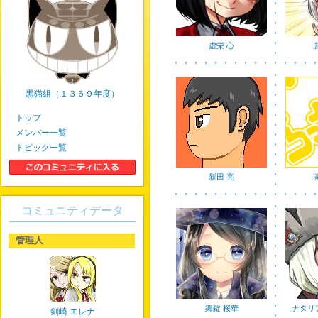
虚栄 心
黒猫組（１３６９年度）
トップ
メンバー一覧
トピック一覧
新田 亮
コミュニティデータ
管理人
舞錠 桜華
ナタリ
剣崎 エレナ