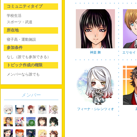
コミュニティタイプ
学校生活
スポーツ・武道
所在地
寝子高・運動施設
参加条件
神楽 舞
エリセイ
なし（誰でも参加できる）
トピック作成の権限
メンバーなら誰でも
メンバー
フィーナ・シレンツィオ