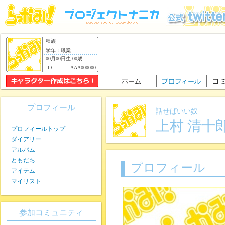
種族
学年：職業
00月00日生 00歳
AAA000000
プロフィール
話せばいい奴
上村 清十
プロフィールトップ
ダイアリー
アルバム
ともだち
プロフィール
アイテム
マイリスト
参加コミュニティ