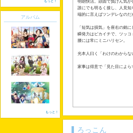
もっと！
明朗快活。頑固で負けん気が
誰にでも明るく接し、人見知
端的に言えばツンデレなのだ
アルバム
「短気は損気」を座右の銘に
瞬発力はピカイチで、ツッコ
腰には常にミニハリセン。
光本人曰く「わけのわからな
家事は得意で「見た目によら
もっと！
ろっこん