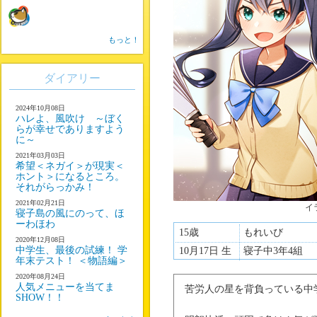
もっと！
ダイアリー
2024年10月08日
ハレよ、風吹け ～ぼく
らが幸せでありますよう
に～
2021年03月03日
希望＜ネガイ＞が現実＜
ホント＞になるところ。
それがらっかみ！
2021年02月21日
イ
寝子島の風にのって、ほ
ーわほわ
15歳
もれいび
2020年12月08日
中学生、最後の試練！ 学
10月17日 生
寝子中3年4組
年末テスト！ ＜物語編＞
2020年08月24日
人気メニューを当てま
苦労人の星を背負っている中
SHOW！！