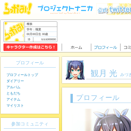
種族
学年：職業
00月00日生 00歳
AAA000000
プロフィール
観月 光
みづ
プロフィールトップ
ダイアリー
アルバム
ともだち
プロフィール
アイテム
マイリスト
参加コミュニティ