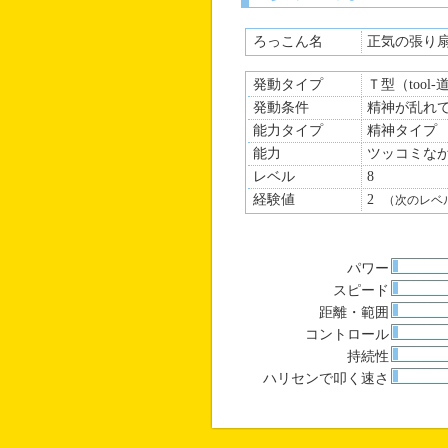
ろっこん名
正気の張り
発動タイプ
Ｔ型（tool
発動条件
精神が乱れ
能力タイプ
精神タイプ
能力
ツッコミな
レベル
8
経験値
2
（次のレベ
パワー
スピード
距離・範囲
コントロール
持続性
ハリセンで叩く速さ