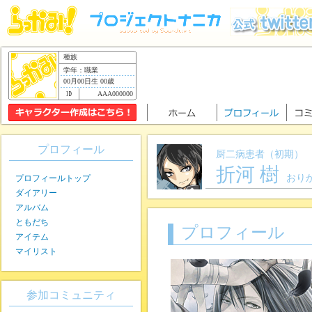
種族
学年：職業
00月00日生 00歳
AAA000000
プロフィール
厨二病患者（初期）
折河 樹
おり
プロフィールトップ
ダイアリー
アルバム
ともだち
プロフィール
アイテム
マイリスト
参加コミュニティ