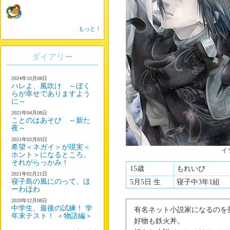
もっと！
ダイアリー
2024年10月08日
ハレよ、風吹け ～ぼく
らが幸せでありますよう
に～
2021年04月08日
ことのはあそび ～新た
夜～
2021年03月03日
希望＜ネガイ＞が現実＜
イ
ホント＞になるところ。
それがらっかみ！
15歳
もれいび
2021年02月21日
寝子島の風にのって、ほ
5月5日 生
寝子中3年1組
ーわほわ
2020年12月08日
中学生、最後の試練！ 学
有名ネット小説家になるのを
年末テスト！ ＜物語編＞
好物も鉄火丼。