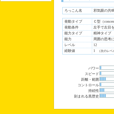
ろっこん名
邪気眼の共
発動タイプ
Ｃ型（concen
発動条件
左手で左目
能力タイプ
精神タイプ
能力
周囲の思考
レベル
12
経験値
1
（次のレベ
パワー
スピード
距離・範囲
コントロール
持続性
刻まれる黒歴史