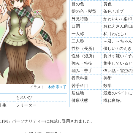
目の色
黄色
髪の色・髪型
茶色 / ボブ
外見特徴
かわいい / 柔和
口調
おねえさん的口
一人称
私（わたし）
二人称
～君、～ちゃん
性格（長所）
優しい / のんき
性格（短所）
負けず嫌い / 
強み・特技
集中していると
弱み・苦手
怖い話・害虫の
得意科目
美術
苦手科目
数学
イラスト：
木鈴 寧々子
イラスト：
居住地
最近のバイトに
もれいび
健康状態
概ね良好。
日 生
フリーター
.k.FM」パーソナリティーにお試し登用されました。