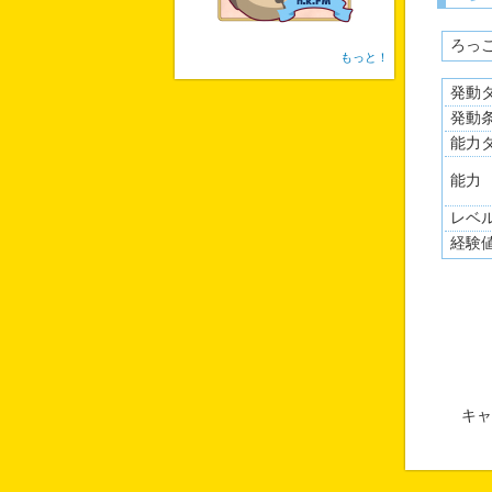
ろっ
もっと！
発動
発動
能力
能力
レベ
経験
キャ