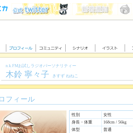
n.k.FMお試しラジオパーソナリティー
木鈴 寧々子
きすず ねねこ
ロフィール
性別
女性
身長・体重
168cm / 56kg
体型
普通