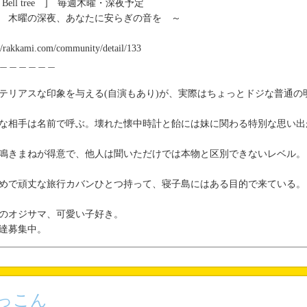
Bell tree ] 毎週木曜・深夜予定
木曜の深夜、あなたに安らぎの音を ～
://rakkami.com/community/detail/133
＿＿＿＿＿＿
テリアスな印象を与える(自演もあり)が、実際はちょっとドジな普通の
な相手は名前で呼ぶ。壊れた懐中時計と飴には妹に関わる特別な思い出
鳴きまねが得意で、他人は聞いただけでは本物と区別できないレベル。
めで頑丈な旅行カバンひとつ持って、寝子島にはある目的で来ている。
のオジサマ、可愛い子好き。
達募集中。
っこん