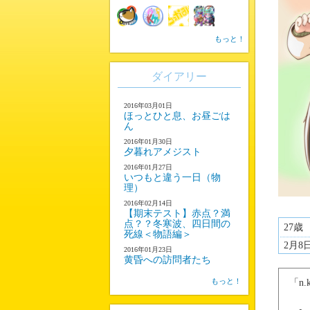
もっと！
ダイアリー
2016年03月01日
ほっとひと息、お昼ごは
ん
2016年01月30日
夕暮れアメジスト
2016年01月27日
いつもと違う一日（物
理）
2016年02月14日
【期末テスト】赤点？満
点？？冬寒波、四日間の
27歳
死線＜物語編＞
2月8
2016年01月23日
黄昏への訪問者たち
もっと！
「n