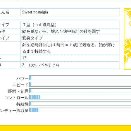
こん名
Sweet nostalgia
タイプ
Ｔ型（tool-道具型）
条件
飴を舐ながら、壊れた懐中時計の針を回す
タイプ
変身タイプ
針を逆時計回し(１時間＝１歳)で若返る。飴が溶け
るまで持続する
ル
13
値
2
（次のレベルまで
4
）
パワー
スピード
距離・範囲
コントロール
持続性
ンディー摂取量