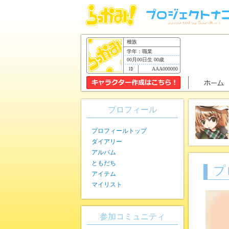
種族
学年：職業
00月00日生 00歳
AAA000000
プロフィール
プロフィールトップ
ダイアリー
アルバム
ともだち
プ
アイテム
マイリスト
参加コミュニティ