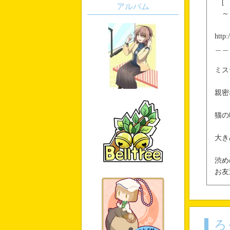
[ 
アルバム
～ 
http
＿＿
ミス
親密
猫の
大き
渋め
お友
ろ