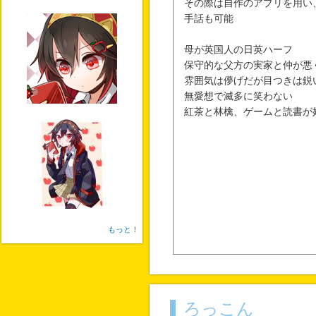
その際は自作のアプリを用い
手話も可能
母が英国人の日英ハーフ
保守的な父方の実家と仲が悪
雰囲気は儚げだが目つきは鋭
無愛想で滅多に笑わない
紅茶と林檎、ゲームと読書が
もっと！
過去に障害が原因でいじめを
ろっこん
アプリ開発もそれが所以