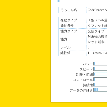
障害持ちだからと気を遣われ
相手にその気がなくても気を
ろっこん名
CodeReader 
本当は常に孤独感を抱えてお
発動タイプ
Ｔ型（tool
発動条件
タブレット
能力タイプ
交信タイプ
対象物の残
能力
レット端末
レベル
3
経験値
1
（次のレベ
パワー
スピード
距離・範囲
コントロール
持続性
データの詳細さ