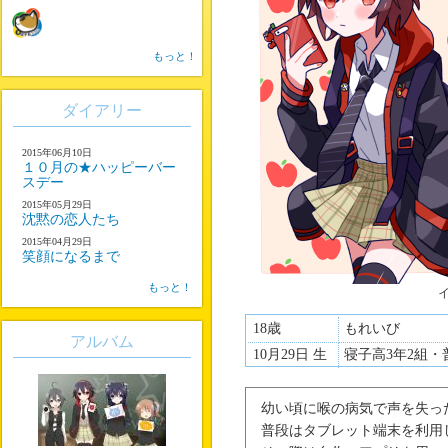
もっと！
ダイアリー
2015年06月10日
１０月の★ハッピーバー
スデー
2015年05月29日
沈黙の恋人たち
2015年04月29日
笑顔になるまで
もっと！
18歳
もれいび
アルバム
10月29日 生
寝子高3年2組・
幼い頃に喉の病気で声を失っ
普段はタブレット端末を利用