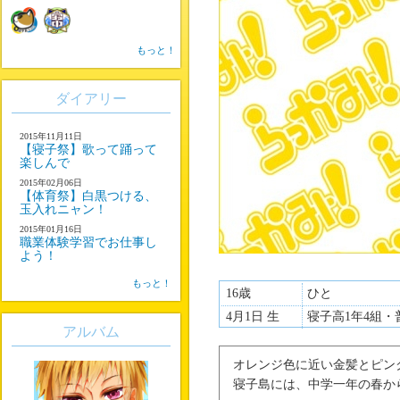
もっと！
ダイアリー
2015年11月11日
【寝子祭】歌って踊って
楽しんで
2015年02月06日
【体育祭】白黒つける、
玉入れニャン！
2015年01月16日
職業体験学習でお仕事し
よう！
もっと！
16歳
ひと
4月1日 生
寝子高1年4組・
アルバム
オレンジ色に近い金髪とピン
寝子島には、中学一年の春