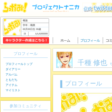
種族
学年：職業
00月00日生 00歳
AAA000000
プロフィール
千種 修也
プロフィールトップ
ダイアリー
アルバム
ともだち
プロフィール
アイテム
マイリスト
参加コミュニティ