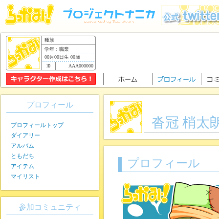
種族
学年：職業
00月00日生 00歳
AAA000000
プロフィール
沓冠 梢太
プロフィールトップ
ダイアリー
アルバム
ともだち
プロフィール
アイテム
マイリスト
参加コミュニティ