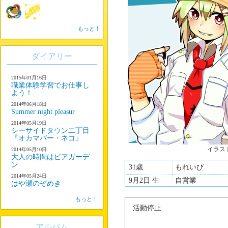
もっと！
ダイアリー
2015年01月16日
職業体験学習でお仕事し
よう！
2014年06月18日
Summer night pleasur
2014年05月19日
シーサイドタウン二丁目
『オカマバー・ネコ』
イラス
2014年05月10日
大人の時間はビアガーデ
ン
31歳
もれいび
2014年05月24日
9月2日 生
自営業
はや瀬のぞめき
もっと！
活動停止
アルバム