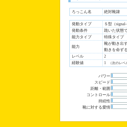
ろっこん名
絶対靴隷
発動タイプ
Ｓ型（signa
発動条件
跪いた状態
能力タイプ
特殊タイプ
靴が動き出
能力
動きを命ず
レベル
2
経験値
1
（次のレベ
パワー
スピード
距離・範囲
コントロール
持続性
靴に対する愛情