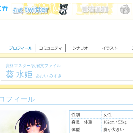
資格マスター/反省文ファイル
葵 水姫
あおい みずき
ロフィール
性別
女性
身長・体重
162cm / 53kg
体型
胸が大きい