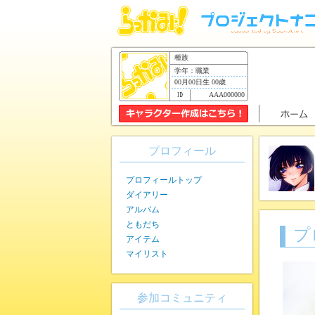
種族
学年：職業
00月00日生 00歳
AAA000000
プロフィール
プロフィールトップ
ダイアリー
アルバム
ともだち
プ
アイテム
マイリスト
参加コミュニティ