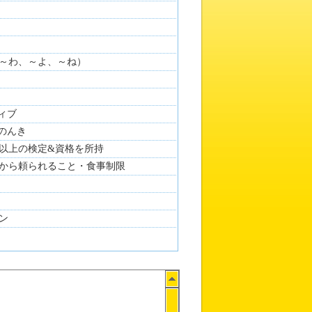
～わ、～よ、～ね）
ティブ
 のんき
0以上の検定&資格を所持
から頼られること・食事制限
ン