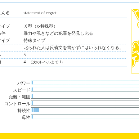
こん名
statement of regret
タイプ
Ｘ型（x-特殊型）
条件
暴力や覗きなどの犯罪を発見し叱る
タイプ
特殊タイプ
叱られた人は反省文を書かずにはいられなくなる。
ル
5
値
4
（次のレベルまで
1
）
パワー
スピード
距離・範囲
コントロール
持続性
母性