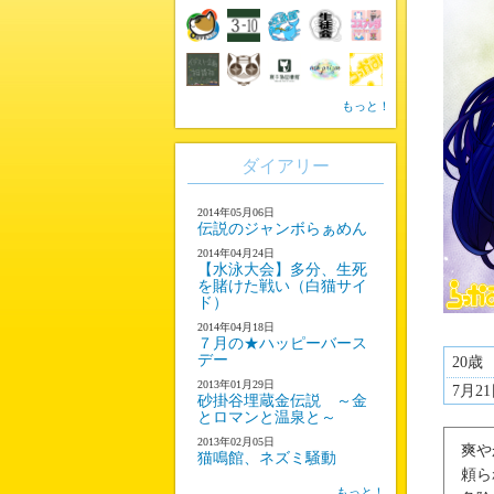
もっと！
ダイアリー
2014年05月06日
伝説のジャンボらぁめん
2014年04月24日
【水泳大会】多分、生死
を賭けた戦い（白猫サイ
ド）
2014年04月18日
７月の★ハッピーバース
デー
20歳
2013年01月29日
7月2
砂掛谷埋蔵金伝説 ～金
とロマンと温泉と～
2013年02月05日
爽や
猫鳴館、ネズミ騒動
頼ら
もっと！