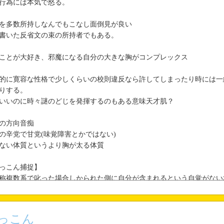
行為には本気で怒る。
を多数所持しなんでもこなし面倒見が良い
書いた反省文の束の所持者でもある。
ことが大好き、邪魔になる自分の大きな胸がコンプレックス
的に寛容な性格で少しくらいの校則違反なら許してしまったり時には一
りする。
いいのに時々謎のどじを発揮するのもある意味天才肌？
の方向音痴
の辛党で甘党(味覚障害とかではない)
ない体質というより胸が太る体質
っこん捕捉】
称複数系で叱った場合しかられた側に自分が含まれるという自覚がない
っこん