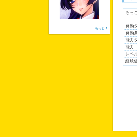
ろっ
発動
もっと！
発動
能力
能力
レベ
経験