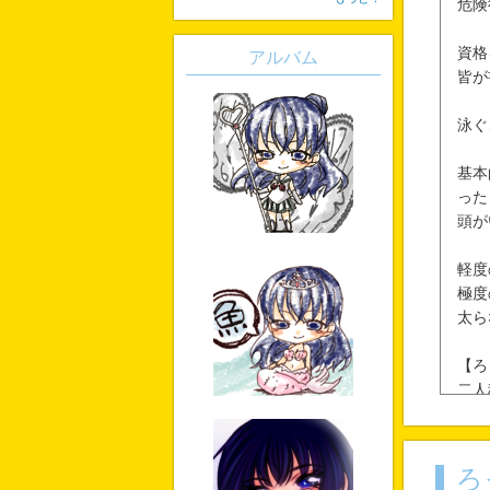
危険
資格
アルバム
皆が
泳ぐ
基本
った
頭が
軽度
極度
太ら
【ろ
二人
ろ