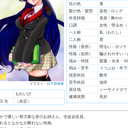
目の色
青
髪の色・髪型
染色 / ロング
外見特徴
美形 / 爽やか
口調
女性・明るめ（
一人称
私（わたし）
二人称
君
性格（長所）
明るい / ポジ
性格（短所）
騙されやすい /
強み・特技
製菓・水泳・5
弱み・苦手
うつぶせ・年下
得意科目
数学
苦手科目
地学
イラスト：
日下部神菜
居住地
シーサイドタウ
もれいび
健康状態
良好
1日 生
（未定）
かで優しい努力家な皆のお姉さん。生徒会役員。
れるとなかなか断れない性格。