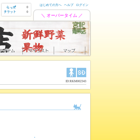
はじめての方へ
ヘルプ
ログイン
0
0
＼ オーバータイム ／
ID:RKM002343