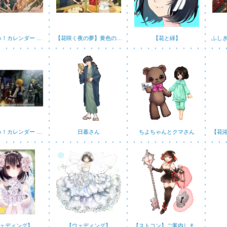
み！カレンダー …
【花咲く夜の夢】黄色の…
【花と緑】
ふし
み！カレンダー …
日暮さん
ちよちゃんとクマさん
【花
ェディング】
【ウェディング】
【ストコン】ご案内しま…