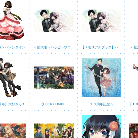
版＞バレンタイン
＜拡大版＞ハッピーウエ…
【メモリアルブック】ハ…
＜拡
周年】大好きっ！
【LUCK COMIN…
１０周年記念☆
【１