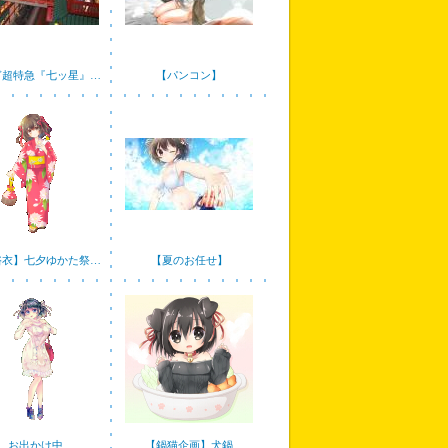
ぎ超特急『七ッ星』…
【パンコン】
浴衣】七夕ゆかた祭…
【夏のお任せ】
お出かけ中
【鍋猫企画】犬鍋