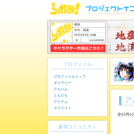
種族
学年：職業
00月00日生 00歳
AAA000000
プロフィール
プロフィールトップ
ダイアリー
アルバム
ともだち
ア
アイテム
マイリスト
全65件(
参加コミュニティ