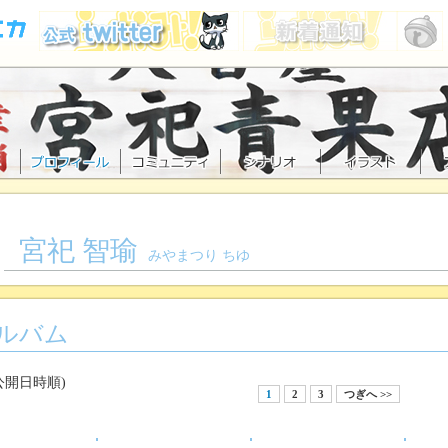
宮祀 智瑜
みやまつり ちゆ
ルバム
公開日時順)
1
2
3
つぎへ >>