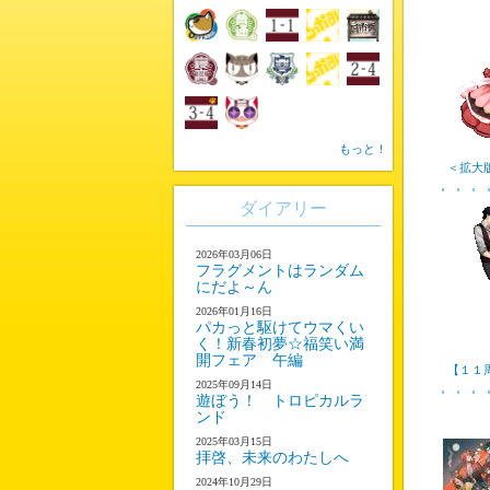
もっと！
＜拡大
ダイアリー
2026年03月06日
フラグメントはランダム
にだよ～ん
2026年01月16日
パカっと駆けてウマくい
く！新春初夢☆福笑い満
開フェア 午編
【１１
2025年09月14日
遊ぼう！ トロピカルラ
ンド
2025年03月15日
拝啓、未来のわたしへ
2024年10月29日