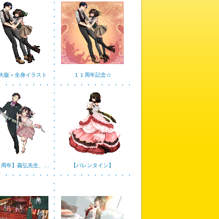
大版＞全身イラスト
１１周年記念☆
０周年】義弘先生、…
【バレンタイン】