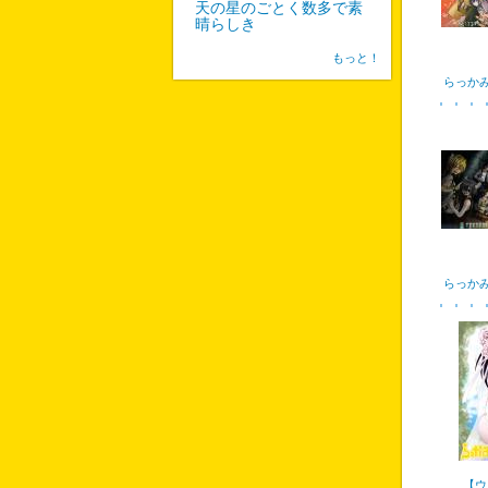
天の星のごとく数多で素
晴らしき
もっと！
らっか
らっか
【ウ