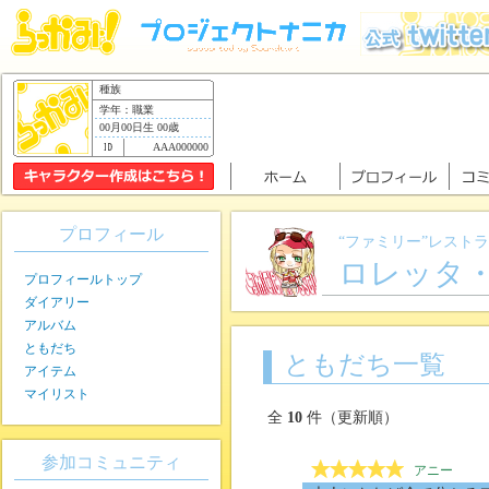
種族
学年：職業
00月00日生 00歳
AAA000000
プロフィール
“ファミリー”レスト
ロレッタ
プロフィールトップ
ダイアリー
アルバム
ともだち
ともだち一覧
アイテム
マイリスト
全
10
件（更新順）
参加コミュニティ
アニー