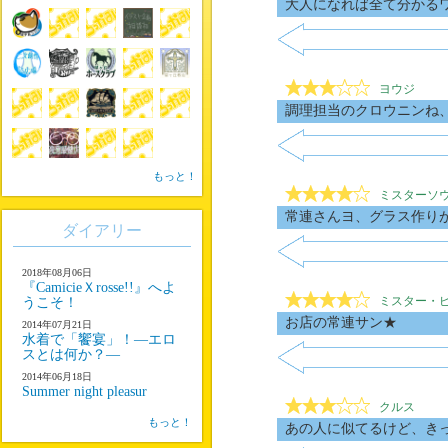
大人になれば全て分かる
ヨウジ
調理担当のクロウニンね
もっと！
ミスターソ
常連さんヨ、グラス作り
ダイアリー
2018年08月06日
『CamicieＸrosse!!』へよ
ミスター・
うこそ！
お店の常連サン★
2014年07月21日
水着で「饗宴」！―エロ
スとは何か？―
2014年06月18日
Summer night pleasur
クルス
もっと！
あの人に似てるけど、きっと