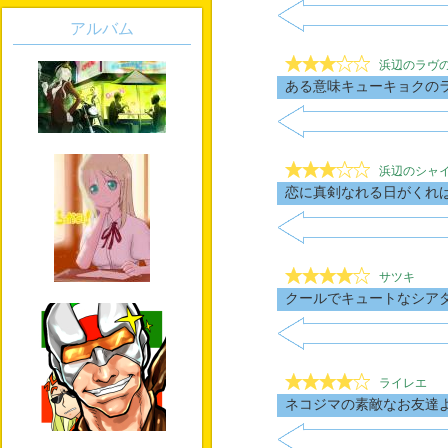
アルバム
浜辺のラヴ
ある意味キューキョクのラ
浜辺のシャイ
恋に真剣なれる日がくれ
サツキ
クールでキュートなシア
ライレエ
ネコジマの素敵なお友達よ