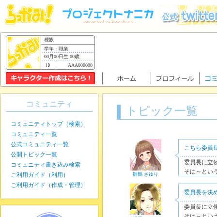
種族
学年：職業
00月00日生 00歳
AAA000000
コミュニティ
トピック一覧
コミュニティトップ（検索）
コミュニティ一覧
公式コミュニティ一覧
こちら委員
公開トピック一覧
委員長に立
コミュニティ書き込み検索
そは～とい
ご利用ガイド（利用）
雛鶴 さゆり
ご利用ガイド（作成・管理）
委員長を決
委員長に立
そは～とい