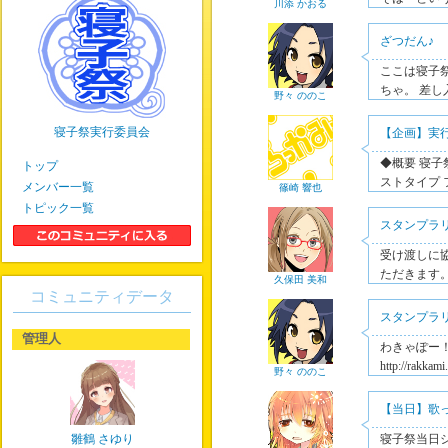
川添 かおる
ざつだん♪
ここは寝子
ちゃ。 差
野々 ののこ
寝子祭実行委員会
【企画】実
◆概要 寝
トップ
ストタイプ 
メンバー一覧
篠崎 響也
トピック一覧
スタンプラ
受け渡しに
ただきます
久保田 美和
コミュニティデータ
スタンプラ
管理人
わきゃぽー
http://rakk
野々 ののこ
【当日】歌
雛鶴 さゆり
寝子祭当日