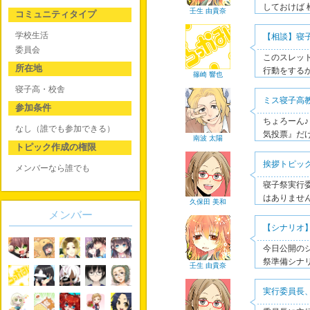
しておけば
壬生 由貴奈
コミュニティタイプ
学校生活
【相談】寝
委員会
このスレッ
所在地
行動をするか、
篠崎 響也
寝子高・校舎
ミス寝子高
参加条件
ちょろーん
なし（誰でも参加できる）
気投票』だ
南波 太陽
トピック作成の権限
挨拶トピッ
メンバーなら誰でも
寝子祭実行
はありませ
久保田 美和
メンバー
【シナリオ
今日公開の
祭準備シナ
壬生 由貴奈
実行委員長