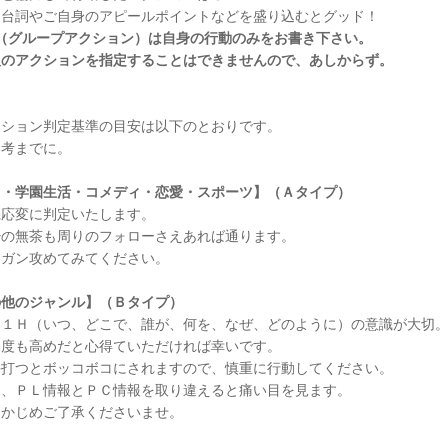
台詞やご自身のアピールポイントなどを盛り込むとグッド！
A（グループアクション）は自身の行動のみをお書き下さい。
のアクションを指定することはできませんので、あしからず。
ション判定基準の目安は以下のとおりです。
考までに。
常・学園生活・コメディ・恋愛・スポーツ】（Ａタイプ）
応変に判定いたします。
の無茶も周りのフォローさえあれば通ります。
ガン攻めてみてください。
の他のジャンル】（Ｂタイプ）
１Ｈ（いつ、どこで、誰が、何を、なぜ、どのように）の意識が大切
度も高めだと心得ていただければ幸いです。
打つとボッコボコにされますので、慎重に行動してください。
、ＰＬ情報とＰＣ情報を取り違えると痛い目を見ます。
かじめご了承くださいませ。