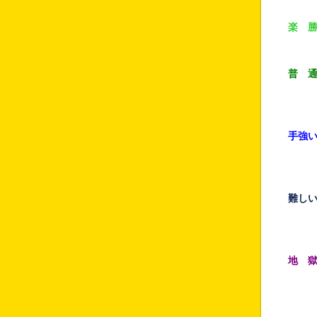
楽 
ただ
普 
余程
でも
手強
シナ
また
難し
シナ
大切
地 
単独
連携
字数