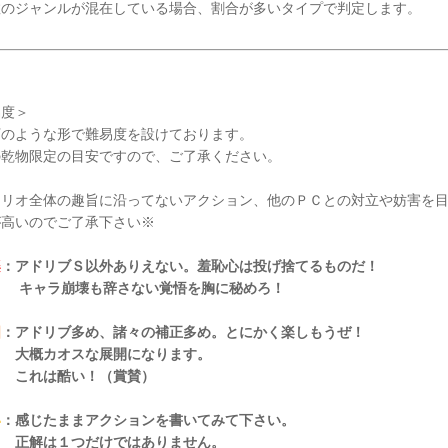
のジャンルが混在している場合、割合が多いタイプで判定します。
易度＞
のような形で難易度を設けております。
乾物限定の目安ですので、ご了承ください。
ナリオ全体の趣旨に沿ってないアクション、他のＰＣとの対立や妨害を
が高いのでご了承下さい※
楽
：アドリブＳ以外ありえない。羞恥心は投げ捨てるものだ！
ラ崩壊も辞さない覚悟を胸に秘めろ！
国
：アドリブ多め、諸々の補正多め。とにかく楽しもうぜ！
カオスな展開になります。
は酷い！（賞賛）
い
：感じたままアクションを書いてみて下さい。
は１つだけではありません。