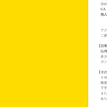
決め
G
他人
アク
ご参
【日
臨機
多少
ガン
【そ
５Ｗ
難易
下手
また
あら