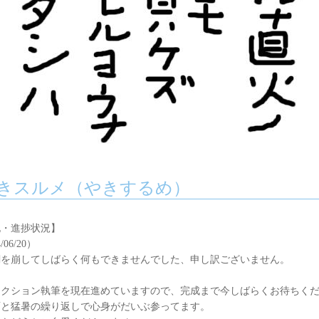
きスルメ（やきするめ）
記・進捗状況】
/06/20）
を崩してしばらく何もできませんでした、申し訳ございません。
クション執筆を現在進めていますので、完成まで今しばらくお待ちくだ
と猛暑の繰り返しで心身がだいぶ参ってます。