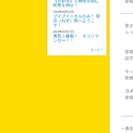
【月影塔】上層階を阻む
皆様
蛇竜を倒せ！
2024年04月21日
プイプイ☆モルかみ！ 寝
豆（ねず）島へようこ
そ！
皆さ
2024年03月27日
らっ
勇気☆爆裂！ ネコジマ
ンガー！！
もっと！
皆様
誤字
モッ
乾物
コ
皆様
＜過