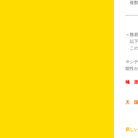
複数
＜難
以下
この
※シ
能性
極 
キャ
天 
大概
これ
易し
正解