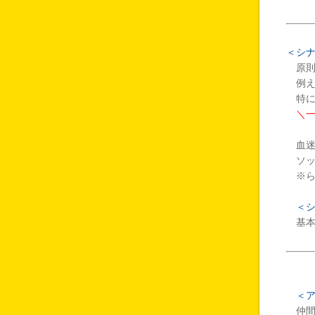
＜シ
原則
例え
特に
＼
血迷っ
ソッ
※ら
＜
基本
＜
仲間