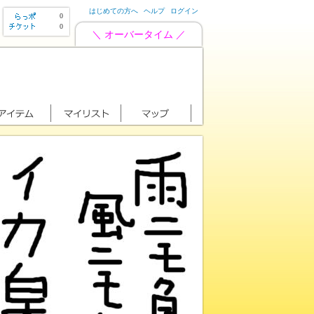
はじめての方へ
ヘルプ
ログイン
0
0
＼ オーバータイム ／