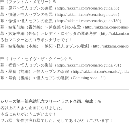
１部《ファントム・メモリー》※
・原罪＞怪人セブンの邂逅（http://rakkami.com/scenario/guide/33）
・憤怒＞怪人セブンの断罪（http://rakkami.com/scenario/guide/68）
・傲慢＞怪人セブンの正義（http://rakkami.com/scenario/guide/180）
・嫉妬前編（番外編）＞芽森菜々緒の友愛（http://rakkami.com/scenario/g
・嫉妬中編（外伝）＞レディ・ロゼッタの運命考察（http://rakkami.com/scen
水るねマスターとのコラボシナリオです！
・嫉妬後編（本編）・嫉妬＞怪人セブンの歌劇（http://rakkami.com/scenari
２部《ゴッド・セイヴ・ザ・クイーン》※
・福音＞怪人セブンの復讐（http://rakkami.com/scenario/guide/791）
・暴食（前編）＞怪人セブンの暗躍（http://rakkami.com/scenario/guide
幕・暴食（後編）＞怪人セブンの選択（Comming soon...!!）
罪シリーズ第一部完結記念フリーイラスト企画、完成！※
0名以上の大きな企画になりました。
加本当にありがとうございます！
ンワカ様、制作お疲れ様でした。そしてありがとうございます！