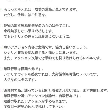
勝
：ちょっと考えれば、成功の道筋が見えてきます。
し、伏線にはご注意を。
通
：乾物の出す難易度無記名のものは全てこれ。
無茶しない限り成功します。
シナリオの趣旨は読み違えないように。
い
：薄いアクション内容は危険です。協力し合いましょう。
リオ趣旨を読み違えると痛い目に遭います。
、アクション次第では単独でも切り抜けられるレベルです。
い
：単独行動は怪我の元です。
リオガイドを熟読すれば、完封勝利も可能なレベルです。
なのは勇気です。
獄
：論理的で筋が通っている戦術と看做されない場合、まず失敗します
行動や薄いアクションは論外。自殺行為です。
の取れたアクションが求められます。
目一杯詰め込んで挑戦して下さい。