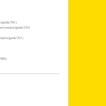
uide/391）
ario/guide/319）
o/guide/351）
/909）