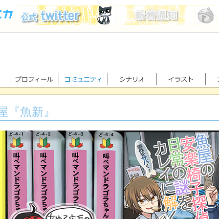
屋『魚新』