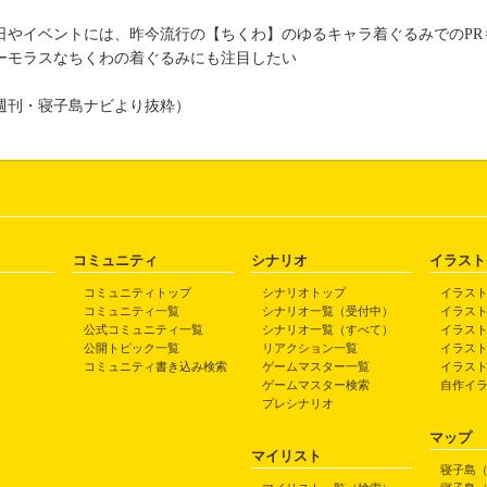
日やイベントには、昨今流行の【ちくわ】のゆるキャラ着ぐるみでのPR
ーモラスなちくわの着ぐるみにも注目したい
週刊・寝子島ナビより抜粋）
コミュニティ
シナリオ
イラスト
コミュニティトップ
シナリオトップ
イラス
コミュニティ一覧
シナリオ一覧（受付中）
イラス
公式コミュニティ一覧
シナリオ一覧（すべて）
イラス
公開トピック一覧
リアクション一覧
イラス
コミュニティ書き込み検索
ゲームマスター一覧
イラス
ゲームマスター検索
自作イ
プレシナリオ
マップ
マイリスト
寝子島