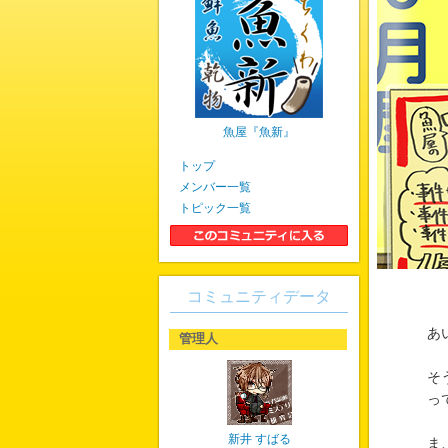
魚屋『魚新』
トップ
メンバー一覧
トピック一覧
コミュニティデータ
あ
管理人
そ
っ
新井 すばる
ま