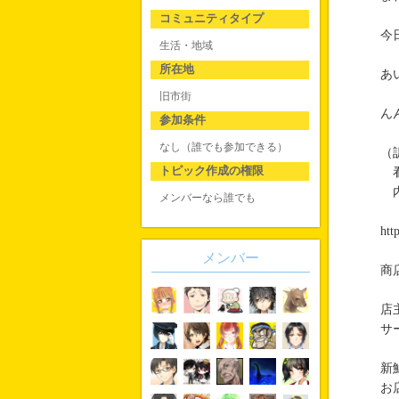
コミュニティタイプ
今
生活・地域
所在地
あ
旧市街
ん
参加条件
なし（誰でも参加できる）
（
トピック作成の権限
看
内
メンバーなら誰でも
htt
メンバー
商
店
サ
新
お