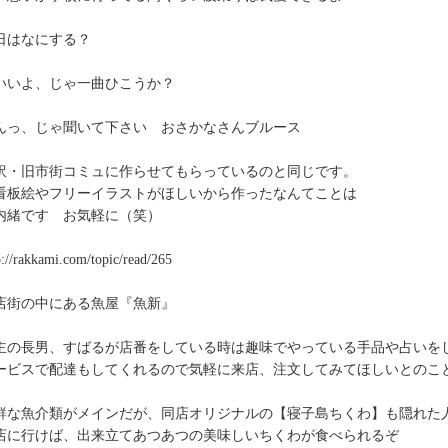
日はなにする？
いいよ、じゃ一曲ひこうか？
んっ、じゃ聞いて下さい おさかなさんブルース
訳・旧市街コミュに作らせてもらっているのと同じです。
板絵やフリーイラストがほしいから作ったなんてことは
緒です お気軽に（笑）
p://rakkami.com/topic/read/265
店街の中にある魚屋『魚新』
主の長男、すばるが店番をしている時は趣味でやっている手品や占いを
ービスで配達もしてくれるので気軽に来店、注文してみてほしいとのこ
鮮な魚介類がメインだが、同店オリジナルの【寝子島ちくわ】も隠れた
店に行けば、出来立てあつあつの美味しいちくわが食べられるぞ