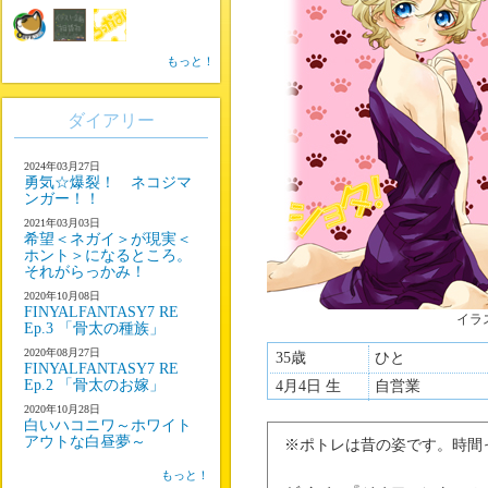
もっと！
ダイアリー
2024年03月27日
勇気☆爆裂！ ネコジマ
ンガー！！
2021年03月03日
希望＜ネガイ＞が現実＜
ホント＞になるところ。
それがらっかみ！
2020年10月08日
FINYALFANTASY7 RE
イラ
Ep.3 「骨太の種族」
2020年08月27日
35歳
ひと
FINYALFANTASY7 RE
Ep.2 「骨太のお嫁」
4月4日 生
自営業
2020年10月28日
白いハコニワ～ホワイト
アウトな白昼夢～
※ポトレは昔の姿です。時間
もっと！