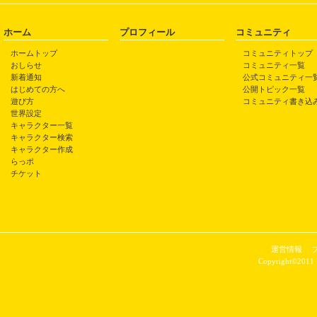
『ラブラブ♪ランデブー』リア
ホーム
プロフィール
コミュニティ
ホームトップ
コミュニティトップ
おしらせ
コミュニティ一覧
新着通知
公式コミュニティ一
はじめての方へ
公開トピック一覧
遊び方
コミュニティ書き込
世界設定
キャラクター一覧
キャラクター検索
キャラクター作成
らっポ
チケット
運営情報
Copyright©2011 P