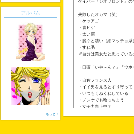
ゲイバー『ジオフロント』の
アルバム
失敗したオカマ（笑）
・ケツアゴ
・青ヒゲ
・太い眉
・脱ぐと凄い（細マッチョ系
・すね毛
※自分は美女だと思っている
・口癖「いや～んｖ」「ウホ
・自称フランス人
・イイ男を見るとすり寄って
・いつもくねくねしている
・ノンケでも喰っちまう
・女子力向上中？
・天利二十（ＮＰＣ）にキス
もっと！
・クローネ（ＮＰＣ）の『イ
為、ののこの神魂によるもれ