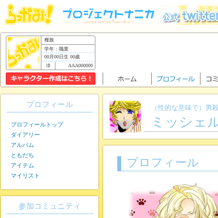
種族
学年：職業
00月00日生 00歳
AAA000000
プロフィール
（性的な意味で）男
ミッシェ
プロフィールトップ
ダイアリー
アルバム
ともだち
プロフィール
アイテム
マイリスト
参加コミュニティ