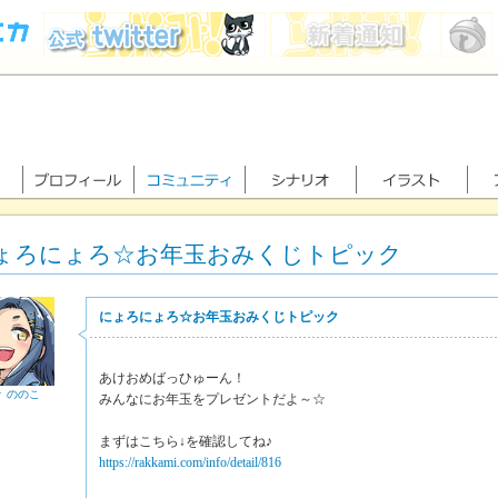
ょろにょろ☆お年玉おみくじトピック
にょろにょろ☆お年玉おみくじトピック
あけおめばっひゅーん！
々 ののこ
みんなにお年玉をプレゼントだよ～☆
まずはこちら↓を確認してね♪
https://rakkami.com/info/detail/816