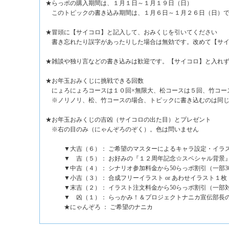
★らっポの購入期間は、１月１日～１月１９日（日）
このトピックの書き込み期間は、１月６日～１月２６日（日）
★冒頭に【サイコロ】と記入して、おみくじを引いてください
書き忘れたり誤字があったりした場合は無効です。改めて【サイ
★雑談や独り言などの書き込みは歓迎です。【サイコロ】と入れ
★お年玉おみくじに挑戦できる回数
にょろにょろコースは１０回×無限大、松コースは５回、竹コー
※ノリノリ、松、竹コースの場合、トピックに書き込むのは同じ
★お年玉おみくじの吉凶（サイコロの出た目）とプレゼント
※右の目のみ（にゃんぞろのぞく）。色は問いません
▼大吉（６）： ご希望のマスターによるキャラ設定・イラ
▼ 吉（５）： お好みの『１２周年記念☆スペシャル背景
▼中吉（４）： シナリオ参加料金から50らっポ割引（一部3
▼小吉（３）： 合成フリーイラスト or あわせイラスト１枚
▼末吉（２）： イラスト注文料金から50らっポ割引（一部
▼ 凶（１）： らっかみ！＆プロジェクトナニカ宣伝部長
★にゃんぞろ ： ご希望のナニカ