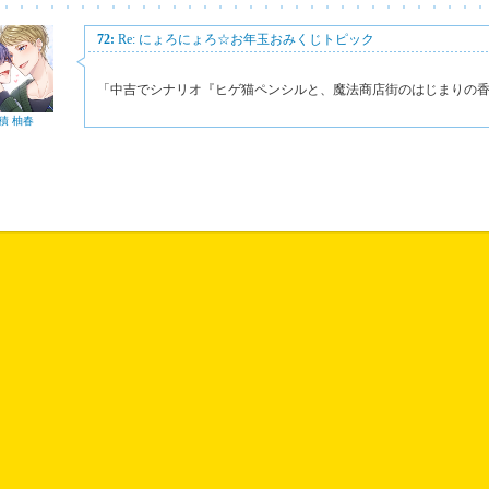
72:
Re: にょろにょろ☆お年玉おみくじトピック
「中吉でシナリオ『ヒゲ猫ペンシルと、魔法商店街のはじまりの
積 柚春