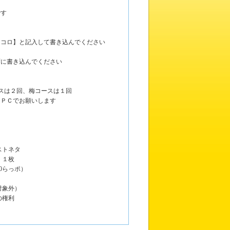
です
コロ】と記入して書き込んでください
ずに書き込んでください
スは２回、梅コースは１回
ＰＣでお願いします
ストネタ
』１枚
0らっポ）
対象外）
の権利