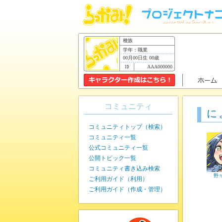
種族
学年：職業
00月00日生 00歳
AAA000000
コミュニティ
に
コミュニティトップ（検索）
コミュニティ一覧
公式コミュニティ一覧
公開トピック一覧
コミュニティ書き込み検索
野
ご利用ガイド（利用）
ご利用ガイド（作成・管理）