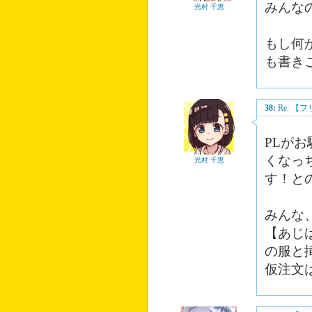
みんな
光村 千恵
もし何
も書き
38:
Re: 
PLが
くなっ
光村 千恵
す！と
みんな
【あじ
の服と
仮注文