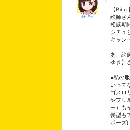
【Bit
絵師さ
光村 千恵
相談期
シチュ
キャン
あ、絵
ゆき】
●私の
いって
ゴスロ
やフリ
ー）も
髪型も
ポーズ