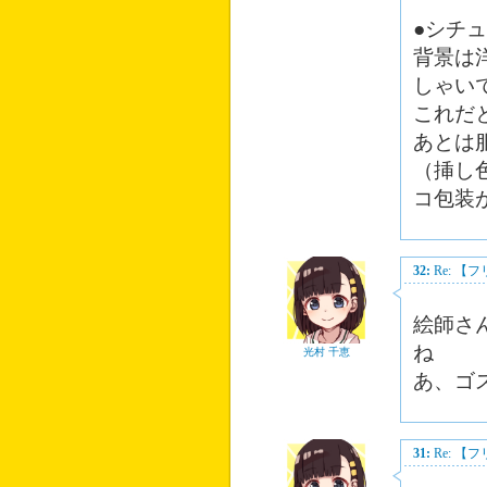
●シチ
背景は
しゃい
これだ
あとは
（挿し
コ包装
32:
Re: 
絵師さ
ね
光村 千恵
あ、ゴ
31:
Re: 