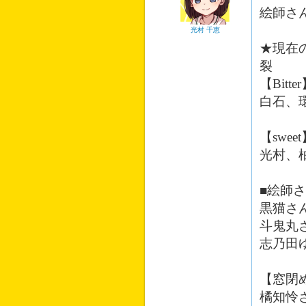
絵師さ
光村 千恵
★現在
裂
【Bit
白石、
【swee
光村、
■絵師
黒猫さ
斗鬼
志乃田
【窓閉
橘知怜