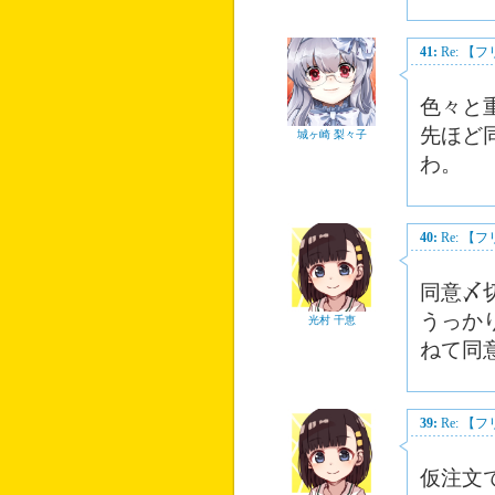
41:
Re: 
色々と
先ほど
城ヶ崎 梨々子
わ。
40:
Re: 
同意〆
うっか
光村 千恵
ねて同
39:
Re: 
仮注文