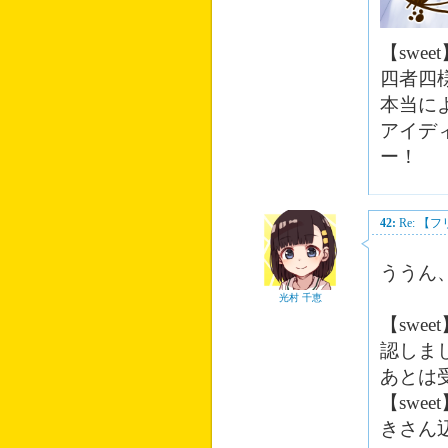
【sw
四者四
本当に
アイデ
ー！
42:
Re: 
ううん、
光村 千恵
【swe
認しま
あとは
【sw
きさん