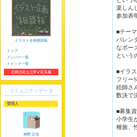
楽しん
参加表
■テーマ
バレン
イラスト企画相談板
なポー
トップ
という
メンバー一覧
トピック一覧
■イラ
フリー
絵師さ
コミュニティデータ
数決で
管理人
■募集
小学生
種族、
桐野 正也