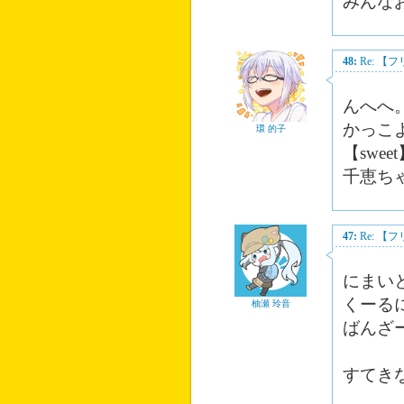
みんな
48:
Re: 
んへへ
かっこ
環 的子
【swe
千恵ち
47:
Re: 
にまい
くーる
柚瀬 玲音
ばんざ
すてき