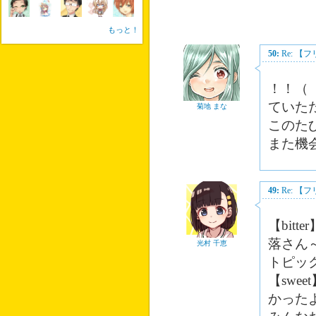
もっと！
50:
Re: 
！！（【
ていた
菊地 まな
このた
また機
49:
Re: 
【bit
落さん～
光村 千恵
トピッ
【swe
かった