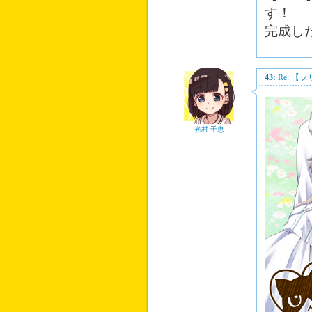
す！
完成し
43:
Re: 
光村 千恵