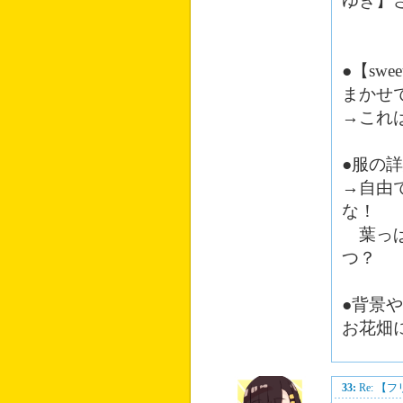
ゆき】
●【s
まかせ
→これ
●服の
→自由
な！
葉っぱ
つ？
●背景
お花畑
33:
Re: 