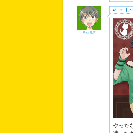
46:
Re: 
白石 龍樹
やったな