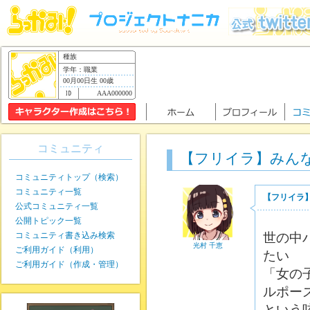
種族
学年：職業
00月00日生 00歳
AAA000000
コミュニティ
【フリイラ】みん
コミュニティトップ（検索）
コミュニティ一覧
【フリイラ
公式コミュニティ一覧
公開トピック一覧
コミュニティ書き込み検索
世の中
光村 千恵
ご利用ガイド（利用）
たい
ご利用ガイド（作成・管理）
「女の
ルポー
という