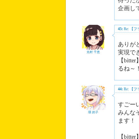
待った
企画し
45:
Re: 
ありが
実現で
光村 千恵
【bit
るね～
44:
Re: 
すごーい
みんな
環 的子
ます！
【bit