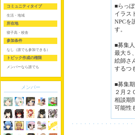
■らっぽ
コミュニティタイプ
イラス
生活・地域
NPC
所在地
す。
寝子高・校舎
参加条件
■募集
なし（誰でも参加できる）
最大５
トピック作成の権限
絵師さ
メンバーなら誰でも
するつ
■募集
メンバー
２月２
相談期
可能性