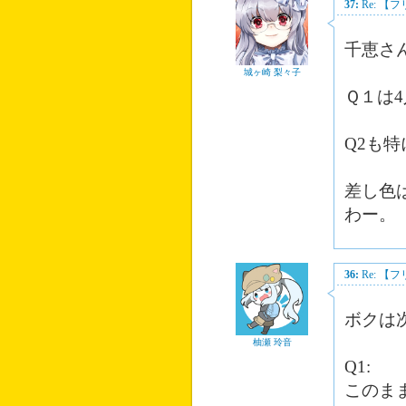
37:
Re: 
千恵さ
城ヶ崎 梨々子
Ｑ１は
Q2も
差し色
わー。
36:
Re: 
ボクは
柚瀬 玲音
Q1:
このま