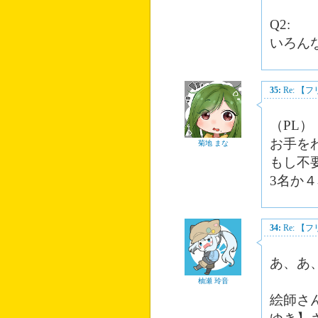
Q2:
いろん
35:
Re: 
（PL）
お手を
菊地 まな
もし不
3名か
34:
Re: 
あ、あ
柚瀬 玲音
絵師さ