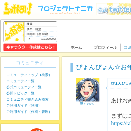
種族
学年：職業
00月00日生 00歳
AAA000000
コミュニティ
ぴょんぴょん☆お
コミュニティトップ（検索）
コミュニティ一覧
ぴょんぴょ
公式コミュニティ一覧
公開トピック一覧
コミュニティ書き込み検索
あけお
野々 ののこ
ご利用ガイド（利用）
ご利用ガイド（作成・管理）
まずは
https://