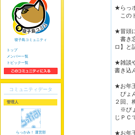
★らっ
このト
★冒頭
書き忘
寝子島コミュニティ
ロ】と
トップ
メンバー一覧
★雑談
トピック一覧
書き込
★お年
コミュニティデータ
ぴょん
２回、
管理人
※ぴょ
じＰＣ
★お年
らっかみ！ 運営部