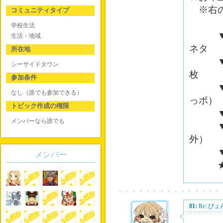
※右の
コミュニティタイプ
学校生活
▼大吉
生活・地域
ネタ
所在地
▼ 吉
シーサイドタウン
枚
参加条件
▼中吉
なし（誰でも参加できる）
っポ）
トピック作成の権限
▼小吉
メンバーなら誰でも
▼末吉
外）
▼ 凶
メンバー
★にゃ
81:
Re: 