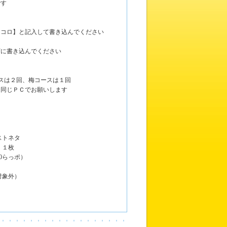
です
コロ】と記入して書き込んでください
ずに書き込んでください
スは２回、梅コースは１回
同じＰＣでお願いします
ストネタ
』１枚
0らっポ）
対象外）