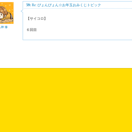
59:
Re: ぴょんぴょん☆お年玉おみくじトピック
【サイコロ】
八神 修
６回目