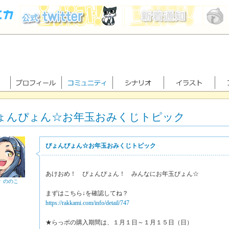
ょんぴょん☆お年玉おみくじトピック
ぴょんぴょん☆お年玉おみくじトピック
あけおめ！ ぴょんぴょん！ みんなにお年玉ぴょん☆
々 ののこ
まずはこちら↓を確認してね？
https://rakkami.com/info/detail/747
★らっポの購入期間は、１月１日～１月１５日（日）