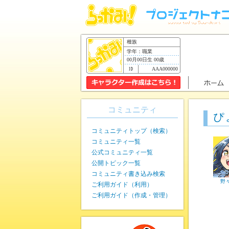
種族
学年：職業
00月00日生 00歳
AAA000000
コミュニティ
ぴ
コミュニティトップ（検索）
コミュニティ一覧
公式コミュニティ一覧
公開トピック一覧
コミュニティ書き込み検索
野
ご利用ガイド（利用）
ご利用ガイド（作成・管理）