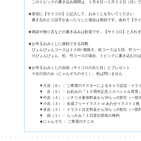
このトピックの書き込み期間は、１月８日～１月２２日（日）
★冒頭に【サイコロ】と記入して、おみくじを引いてください
書き忘れたり誤字があったりした場合は無効です。改めて【サイ
★雑談や独り言などの書き込みは歓迎です。【サイコロ】と入れ
★お年玉おみくじに挑戦できる回数
ぴょんぴょんコースは１０回×無限大、松コースは５回、竹コー
※ぴょんぴょん、松、竹コースの場合、トピックに書き込むのは
★お年玉おみくじの吉凶（サイコロの出た目）とプレゼント
※右の目のみ（にゃんぞろのぞく）。色は問いません
▼大吉（６）： ご希望のマスターによるキャラ設定・イラ
▼ 吉（５）： お好みの『１０周年記念☆スペシャル背景
▼中吉（４）： シナリオ参加料金から50らっポ割引（一部3
▼小吉（３）： 合成フリーイラスト or あわせイラスト１枚
▼末吉（２）： イラスト注文料金から50らっポ割引（一部
▼ 凶（１）： らっかみ！１日宣伝部長の権利
★にゃんぞろ ： ご希望のナニカ