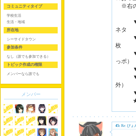
※右の
コミュニティタイプ
学校生活
▼大吉
生活・地域
ネタ
所在地
▼ 吉
シーサイドタウン
枚
参加条件
▼中吉
なし（誰でも参加できる）
っポ）
トピック作成の権限
▼小吉
メンバーなら誰でも
▼末吉
外）
▼ 凶
メンバー
★にゃ
45:
Re: 