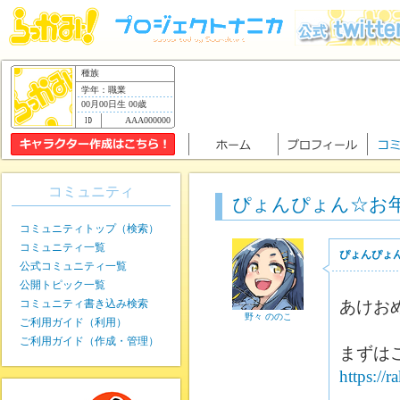
種族
学年：職業
00月00日生 00歳
AAA000000
コミュニティ
ぴょんぴょん☆お
コミュニティトップ（検索）
コミュニティ一覧
ぴょんぴょ
公式コミュニティ一覧
公開トピック一覧
コミュニティ書き込み検索
あけお
野々 ののこ
ご利用ガイド（利用）
ご利用ガイド（作成・管理）
まずは
https://