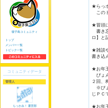
★らっ
このト
★冒頭
書き忘
寝子島コミュニティ
ロ】と
トップ
メンバー一覧
★雑談
トピック一覧
書き込
★お年
コミュニティデータ
ぴょん
２回、
管理人
※ぴょ
じＰＣ
★お年
らっかみ！ 運営部