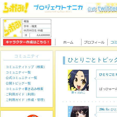
種族
学年：職業
00月00日生 00歳
AAA000000
コミュニティ
ひとりごとトピック
コミュニティトップ（検索）
コミュニティ一覧
ひとりごと
公式コミュニティ一覧
公開トピック一覧
コミュニティ書き込み検索
ばっひゅー
野々 ののこ
ご利用ガイド（利用）
ご利用ガイド（作成・管理）
296:
Re: 