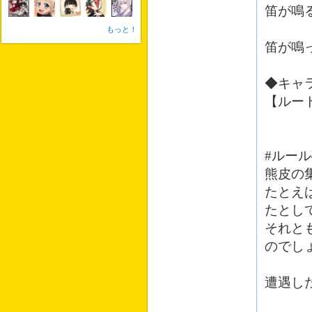
笛が鳴
もっと！
笛が鳴
◆キャ
【ルー
#ルー
熊皮の
たとえ
たとし
それと
のでし
遭遇し