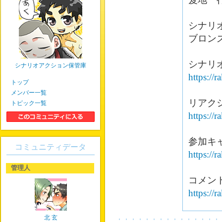
シナリ
ブロン
シナリ
シナリオアクション保管庫
https://
トップ
メンバー一覧
リアク
トピック一覧
https://
参加キ
コミュニティデータ
https://
管理人
コメン
https://
北 玄