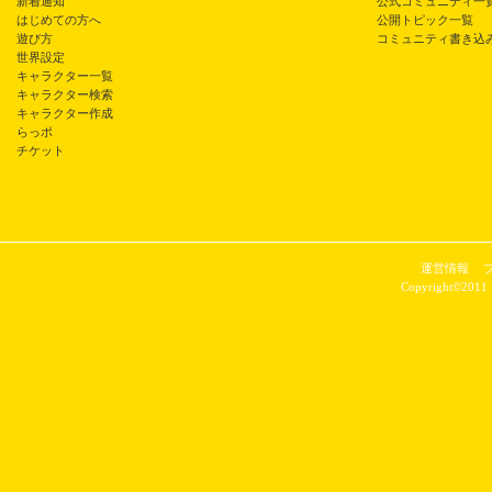
新着通知
公式コミュニティ一
はじめての方へ
公開トピック一覧
遊び方
コミュニティ書き込
世界設定
キャラクター一覧
キャラクター検索
キャラクター作成
らっポ
チケット
運営情報
Copyright©2011 P