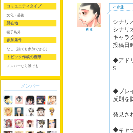
コミュニティタイプ
2:
森蓮
文化・芸術
シナリオI
所在地
シナリ
森 蓮
寝子島外
キャラ
参加条件
投稿日時 
なし（誰でも参加できる）
トピック作成の権限
◆アド
メンバーなら誰でも
S
メンバー
◆プレ
反則を
発見さ
◆キャ