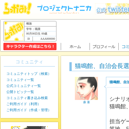
種族
学年：職業
00月00日生 00歳
AAA000000
コミュニティ
猫鳴館、自治会長
コミュニティトップ（検索）
コミュニティ一覧
猫鳴館、自
公式コミュニティ一覧
公開トピック一覧
コミュニティ書き込み検索
シナリ
森 蓮
ご利用ガイド（利用）
猫鳴館
ご利用ガイド（作成・管理）
担当ゲ
笈地 