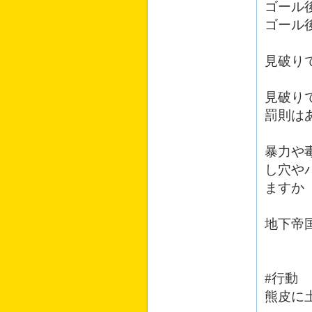
ゴール
ゴール
見破り
見破り
罰則は
暴力や
し穴や
ますか
地下帝
#行動
熊皮に