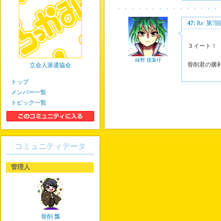
47:
Re: 第
３イート！
緑野 毬藻仔
骨削君の勝
立会人派遣協会
トップ
メンバー一覧
トピック一覧
コミュニティデータ
管理人
骨削 瓢