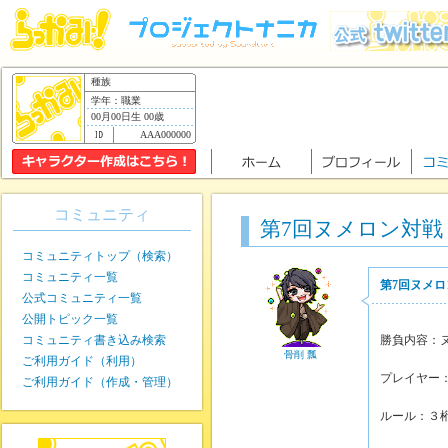
種族
学年：職業
00月00日生 00歳
AAA000000
コミュニティ
第7回ヌメロン対戦
コミュニティトップ（検索）
コミュニティ一覧
第7回ヌメロ
公式コミュニティ一覧
公開トピック一覧
コミュニティ書き込み検索
勝負内容：
骨削 瓢
ご利用ガイド（利用）
プレイヤー
ご利用ガイド（作成・管理）
ルール：３