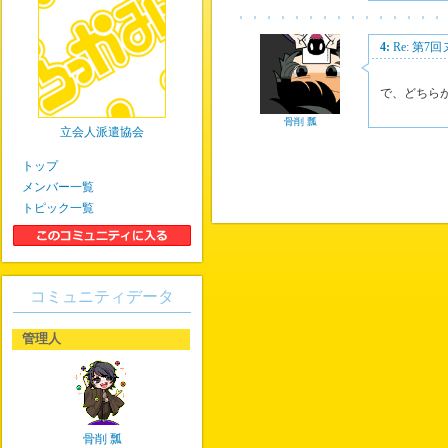
4:
Re: 第7
で、どちら
骨削 瓢
立会人派遣協会
トップ
メンバー一覧
トピック一覧
コミュニティデータ
管理人
骨削 瓢