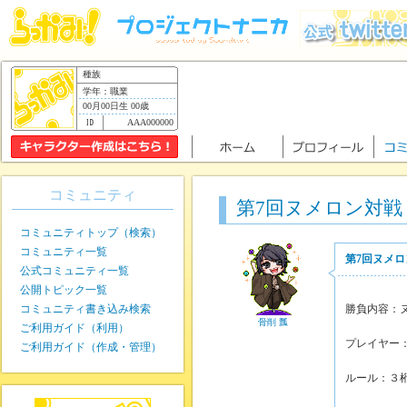
種族
学年：職業
00月00日生 00歳
AAA000000
コミュニティ
第7回ヌメロン対戦
コミュニティトップ（検索）
コミュニティ一覧
第7回ヌメロ
公式コミュニティ一覧
公開トピック一覧
コミュニティ書き込み検索
勝負内容：
骨削 瓢
ご利用ガイド（利用）
プレイヤー
ご利用ガイド（作成・管理）
ルール：３