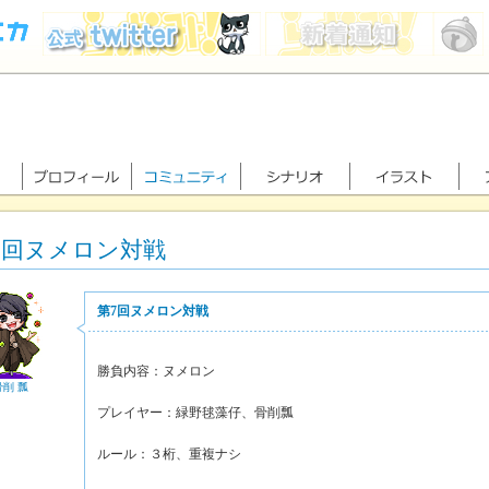
7回ヌメロン対戦
第7回ヌメロン対戦
勝負内容：ヌメロン
骨削 瓢
プレイヤー：緑野毬藻仔、骨削瓢
ルール：３桁、重複ナシ