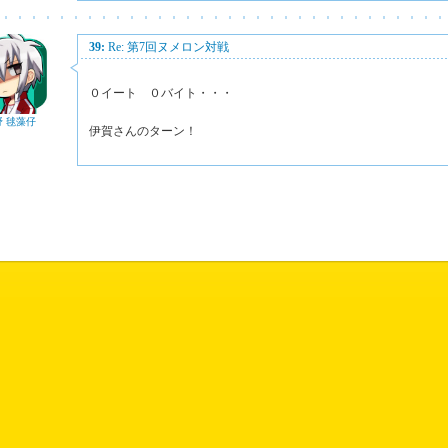
39:
Re: 第7回ヌメロン対戦
０イート ０バイト・・・
野 毬藻仔
伊賀さんのターン！