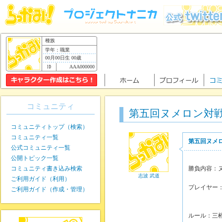
種族
学年：職業
00月00日生 00歳
AAA000000
コミュニティ
第五回ヌメロン対
コミュニティトップ（検索）
コミュニティ一覧
第五回ヌメ
公式コミュニティ一覧
公開トピック一覧
コミュニティ書き込み検索
勝負内容：
志波 武道
ご利用ガイド（利用）
プレイヤー
ご利用ガイド（作成・管理）
邪衣
ルール：三