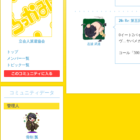
26:
Re: 第
0イート2バ
ヴ…ヤバメ
立会人派遣協会
志波 武道
トップ
コール「59
メンバー一覧
トピック一覧
コミュニティデータ
管理人
骨削 瓢