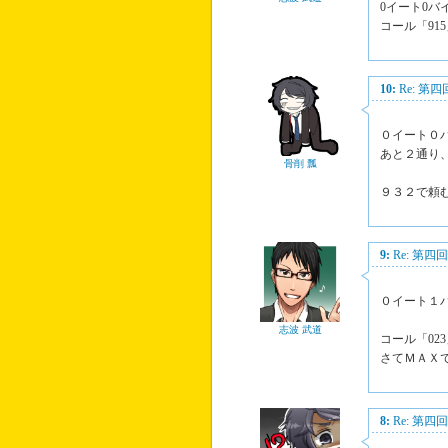
0イート0バ
コール「91
10:
Re: 第
０イート０
あと２通り
骨削 瓢
９３２で頼
9:
Re: 第
０イート１
志波 武道
コール「02
さてＭＡＸ
8:
Re: 第