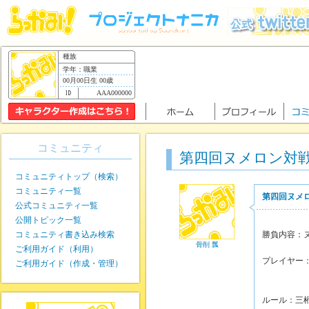
種族
学年：職業
00月00日生 00歳
AAA000000
コミュニティ
第四回ヌメロン対
コミュニティトップ（検索）
コミュニティ一覧
第四回ヌメ
公式コミュニティ一覧
公開トピック一覧
コミュニティ書き込み検索
勝負内容：
骨削 瓢
ご利用ガイド（利用）
プレイヤー
ご利用ガイド（作成・管理）
骨削
ルール：三