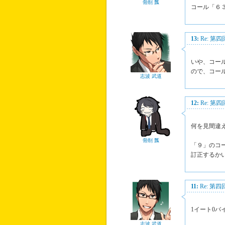
骨削 瓢
コール「６
13:
Re: 第
いや、コー
ので、コー
志波 武道
12:
Re: 第
何を見間違
骨削 瓢
「９」のコ
訂正するか
11:
Re: 第
1イート0バ
志波 武道