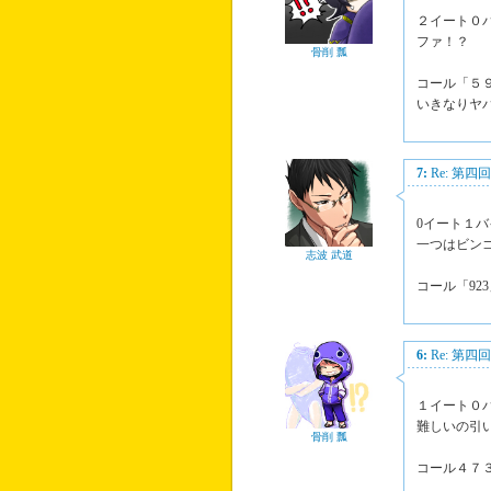
２イート０
ファ！？
骨削 瓢
コール「５
いきなりヤ
7:
Re: 第
0イート１バ
一つはビン
志波 武道
コール「92
6:
Re: 第
１イート０
難しいの引
骨削 瓢
コール４７