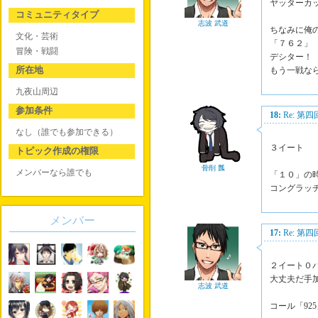
ヤッターカ
コミュニティタイプ
志波 武道
ちなみに俺
文化・芸術
「７６２」
冒険・戦闘
デシター！
所在地
もう一戦な
九夜山周辺
参加条件
18:
Re: 第
なし（誰でも参加できる）
３イート
トピック作成の権限
骨削 瓢
メンバーなら誰でも
「１０」の
コングラッ
メンバー
17:
Re: 第
２イート０
大丈夫だ手
志波 武道
コール「92