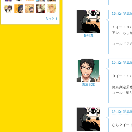
16:
Re: 第
もっと！
１イート０
アレ、もし
骨削 瓢
コール「７
15:
Re: 第
０イート１
志波 武道
俺も判定矛
コール「91
14:
Re: 第
なら２イー