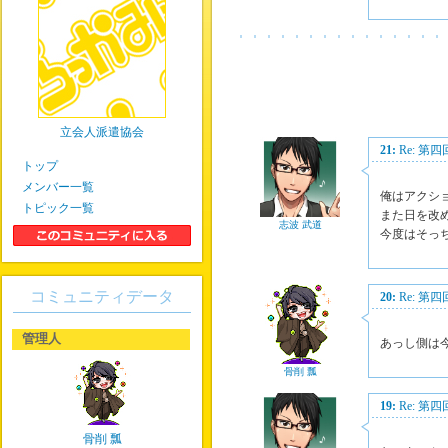
立会人派遣協会
21:
Re: 第
トップ
メンバー一覧
俺はアクシ
トピック一覧
また日を改
志波 武道
今度はそっ
コミュニティデータ
20:
Re: 第
管理人
あっし側は
骨削 瓢
19:
Re: 第
骨削 瓢