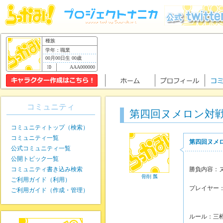
種族
学年：職業
00月00日生 00歳
AAA000000
コミュニティ
第四回ヌメロン対
コミュニティトップ（検索）
コミュニティ一覧
第四回ヌメ
公式コミュニティ一覧
公開トピック一覧
コミュニティ書き込み検索
勝負内容：
骨削 瓢
ご利用ガイド（利用）
プレイヤー
ご利用ガイド（作成・管理）
骨削
ルール：三