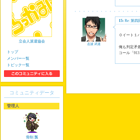
15:
Re: 第
０イート１
立会人派遣協会
志波 武道
俺も判定矛
トップ
コール「91
メンバー一覧
トピック一覧
コミュニティデータ
管理人
骨削 瓢