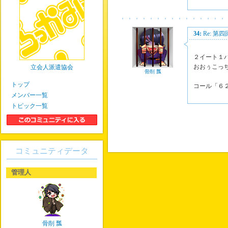
34:
Re: 第
２イート１
おおぅこっ
立会人派遣協会
骨削 瓢
トップ
コール「６
メンバー一覧
トピック一覧
コミュニティデータ
管理人
骨削 瓢