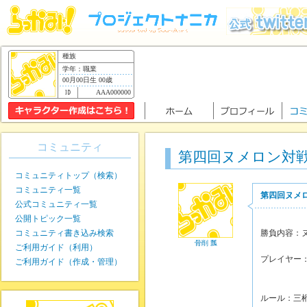
種族
学年：職業
00月00日生 00歳
AAA000000
コミュニティ
第四回ヌメロン対
コミュニティトップ（検索）
コミュニティ一覧
第四回ヌメ
公式コミュニティ一覧
公開トピック一覧
コミュニティ書き込み検索
勝負内容：
骨削 瓢
ご利用ガイド（利用）
プレイヤー
ご利用ガイド（作成・管理）
骨削
ルール：三