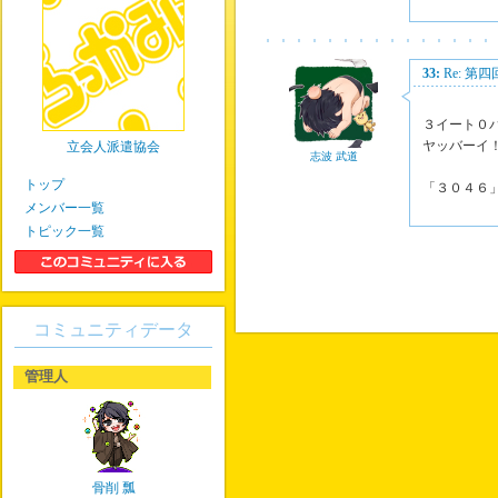
33:
Re: 第
３イート０
ヤッバーイ
立会人派遣協会
志波 武道
トップ
「３０４６
メンバー一覧
トピック一覧
コミュニティデータ
管理人
骨削 瓢