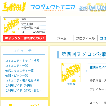
種族
学年：職業
00月00日生 00歳
AAA000000
コミュニティ
第四回ヌメロン対
コミュニティトップ（検索）
コミュニティ一覧
第四回ヌメ
公式コミュニティ一覧
公開トピック一覧
コミュニティ書き込み検索
勝負内容：
骨削 瓢
ご利用ガイド（利用）
プレイヤー
ご利用ガイド（作成・管理）
骨削
ルール：三