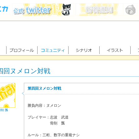
四回ヌメロン対戦
第四回ヌメロン対戦
勝負内容：ヌメロン
骨削 瓢
プレイヤー：志波 武道
骨削 瓢
ルール：三桁、数字の重複ナシ