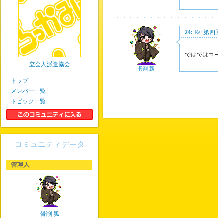
24:
Re: 第
ではではコ
立会人派遣協会
骨削 瓢
トップ
メンバー一覧
トピック一覧
コミュニティデータ
管理人
骨削 瓢