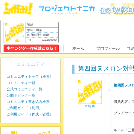
種族
学年：職業
00月00日生 00歳
AAA000000
コミュニティ
第四回ヌメロン対
コミュニティトップ（検索）
コミュニティ一覧
第四回ヌメ
公式コミュニティ一覧
公開トピック一覧
コミュニティ書き込み検索
勝負内容：
骨削 瓢
ご利用ガイド（利用）
プレイヤー
ご利用ガイド（作成・管理）
骨削
ルール：三