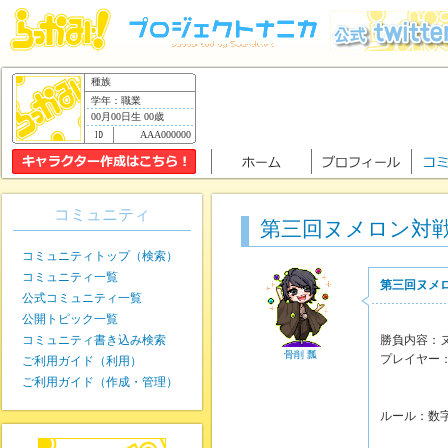
種族
学年：職業
00月00日生 00歳
AAA000000
コミュニティ
第三回ヌメロン対
コミュニティトップ（検索）
コミュニティ一覧
第三回ヌメ
公式コミュニティ一覧
公開トピック一覧
コミュニティ書き込み検索
勝負内容：
骨削 瓢
プレイヤー
ご利用ガイド（利用）
後攻
ご利用ガイド（作成・管理）
ルール：数