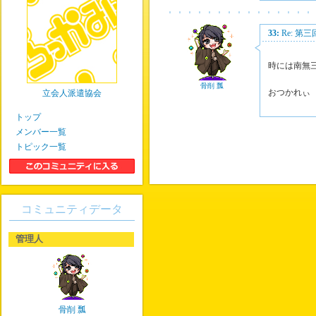
33:
Re: 第
時には南無
骨削 瓢
おつかれぃ
立会人派遣協会
トップ
メンバー一覧
トピック一覧
コミュニティデータ
管理人
骨削 瓢