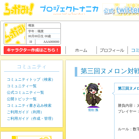
種族
学年：職業
00月00日生 00歳
AAA000000
コミュニティ
第三回ヌメロン対
コミュニティトップ（検索）
コミュニティ一覧
第三回ヌメ
公式コミュニティ一覧
公開トピック一覧
コミュニティ書き込み検索
勝負内容：
骨削 瓢
プレイヤー
ご利用ガイド（利用）
後攻
ご利用ガイド（作成・管理）
ルール：数