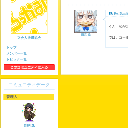
19:
Re: 第
うん、私が5
雨宮 煽
では。コール
立会人派遣協会
トップ
メンバー一覧
トピック一覧
コミュニティデータ
管理人
骨削 瓢