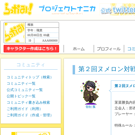
種族
学年：職業
00月00日生 00歳
AAA000000
コミュニティ
第２回ヌメロン対
コミュニティトップ（検索）
コミュニティ一覧
第２回ヌメ
公式コミュニティ一覧
公開トピック一覧
コミュニティ書き込み検索
茉菜勝負内
骨削 瓢
立会人：邪
ご利用ガイド（利用）
プレーヤー
ご利用ガイド（作成・管理）
維都月
特殊ルール