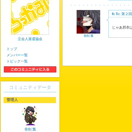
6:
Re: 第
じゃあ邪衣
骨削 瓢
立会人派遣協会
トップ
メンバー一覧
トピック一覧
コミュニティデータ
管理人
骨削 瓢