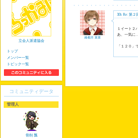
33:
Re: 第
１イート２
あ、一気に…
維都月 茉菜
立会人派遣協会
「１２０」
トップ
メンバー一覧
トピック一覧
コミュニティデータ
管理人
骨削 瓢