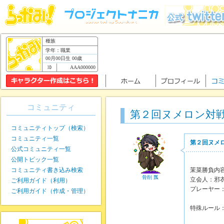
種族
学年：職業
00月00日生 00歳
AAA000000
コミュニティ
第２回ヌメロン対
コミュニティトップ（検索）
コミュニティ一覧
第２回ヌメ
公式コミュニティ一覧
公開トピック一覧
コミュニティ書き込み検索
茉菜勝負内
骨削 瓢
立会人：邪
ご利用ガイド（利用）
プレーヤー
ご利用ガイド（作成・管理）
維都月
特殊ルール