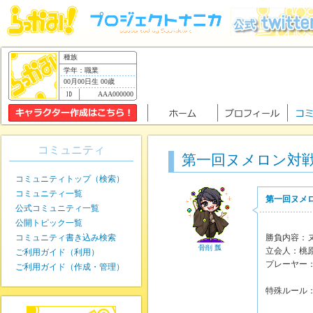
種族
学年：職業
00月00日生 00歳
AAA000000
コミュニティ
第一回ヌメロン対
コミュニティトップ（検索）
コミュニティ一覧
第一回ヌメ
公式コミュニティ一覧
公開トピック一覧
コミュニティ書き込み検索
勝負内容：
骨削 瓢
立会人：桃
ご利用ガイド（利用）
プレーヤー
ご利用ガイド（作成・管理）
伏木
特殊ルール