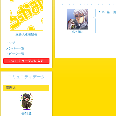
2:
Re: 第
.
伏木 綾人
立会人派遣協会
トップ
メンバー一覧
トピック一覧
コミュニティデータ
管理人
骨削 瓢