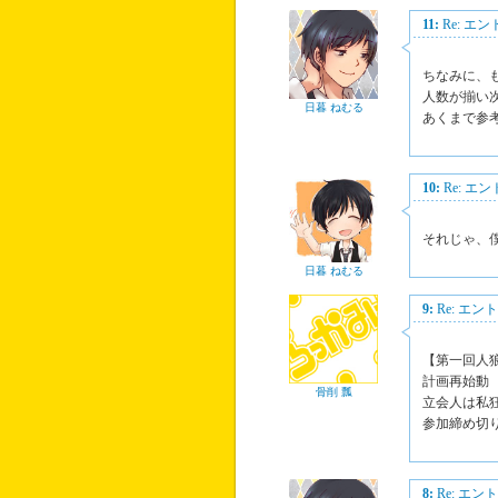
11:
Re: エ
ちなみに、
人数が揃い
日暮 ねむる
あくまで参
10:
Re: エ
それじゃ、
日暮 ねむる
9:
Re: エ
【第一回人
計画再始動
骨削 瓢
立会人は私
参加締め切
8:
Re: エ