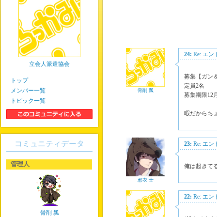
24:
Re: エ
立会人派遣協会
募集【ガン
トップ
定員2名
メンバー一覧
骨削 瓢
募集期限12
トピック一覧
暇だからち
コミュニティデータ
23:
Re: エ
管理人
俺は起きて
邪衣 士
22:
Re: エ
骨削 瓢