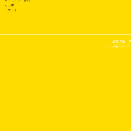
キャラクター作成
らっポ
チケット
運営情報
Copyright©2011 P