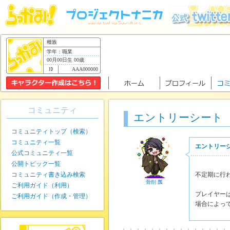
種族
学年：職業
00月00日生 00歳
AAA000000
コミュニティ
エントリーシート
コミュニティトップ（検索）
コミュニティ一覧
エントリー
公式コミュニティ一覧
公開トピック一覧
コミュニティ書き込み検索
不定期に行
骨削 瓢
ご利用ガイド（利用）
プレイヤー
ご利用ガイド（作成・管理）
場合によっ