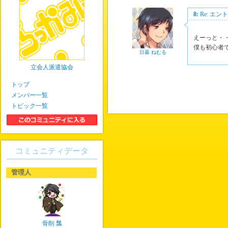
8:
Re: エ
えーっと・
僕も初心者
日暮 ねむる
立会人派遣協会
トップ
メンバー一覧
トピック一覧
コミュニティデータ
管理人
骨削 瓢