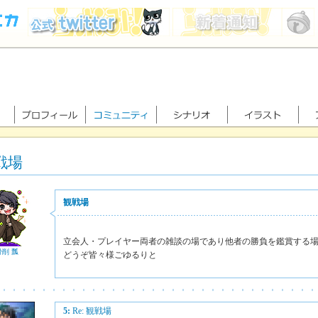
戦場
観戦場
立会人・プレイヤー両者の雑談の場であり他者の勝負を鑑賞する
骨削 瓢
どうぞ皆々様ごゆるりと
5:
Re: 観戦場