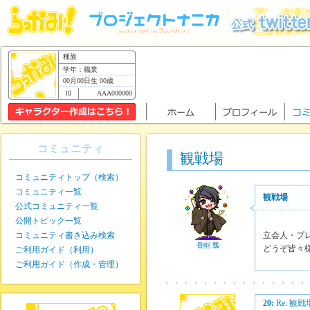
種族
学年：職業
00月00日生 00歳
AAA000000
コミュニティ
観戦場
コミュニティトップ（検索）
コミュニティ一覧
観戦場
公式コミュニティ一覧
公開トピック一覧
コミュニティ書き込み検索
立会人・プ
骨削 瓢
どうぞ皆々
ご利用ガイド（利用）
ご利用ガイド（作成・管理）
20:
Re: 観戦