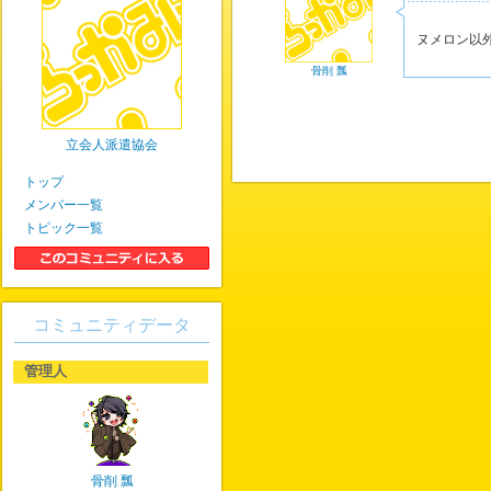
ヌメロン以
骨削 瓢
立会人派遣協会
トップ
メンバー一覧
トピック一覧
コミュニティデータ
管理人
骨削 瓢