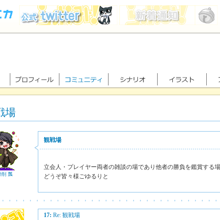
戦場
観戦場
立会人・プレイヤー両者の雑談の場であり他者の勝負を鑑賞する
骨削 瓢
どうぞ皆々様ごゆるりと
17:
Re: 観戦場